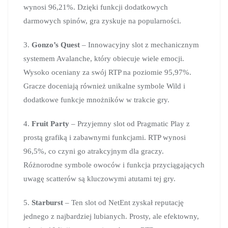
wynosi 96,21%. Dzięki funkcji dodatkowych
darmowych spinów, gra zyskuje na popularności.
3.
Gonzo’s Quest
– Innowacyjny slot z mechanicznym
systemem Avalanche, który obiecuje wiele emocji.
Wysoko oceniany za swój RTP na poziomie 95,97%.
Gracze doceniają również unikalne symbole Wild i
dodatkowe funkcje mnożników w trakcie gry.
4.
Fruit Party
– Przyjemny slot od Pragmatic Play z
prostą grafiką i zabawnymi funkcjami. RTP wynosi
96,5%, co czyni go atrakcyjnym dla graczy.
Różnorodne symbole owoców i funkcja przyciągających
uwagę scatterów są kluczowymi atutami tej gry.
5.
Starburst
– Ten slot od NetEnt zyskał reputację
jednego z najbardziej lubianych. Prosty, ale efektowny,