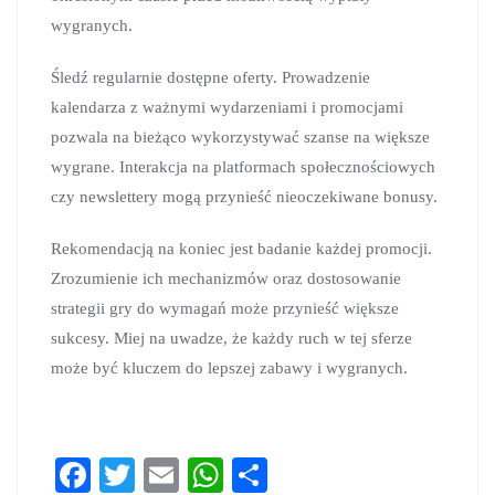
wygranych.
Śledź regularnie dostępne oferty. Prowadzenie
kalendarza z ważnymi wydarzeniami i promocjami
pozwala na bieżąco wykorzystywać szanse na większe
wygrane. Interakcja na platformach społecznościowych
czy newslettery mogą przynieść nieoczekiwane bonusy.
Rekomendacją na koniec jest badanie każdej promocji.
Zrozumienie ich mechanizmów oraz dostosowanie
strategii gry do wymagań może przynieść większe
sukcesy. Miej na uwadze, że każdy ruch w tej sferze
może być kluczem do lepszej zabawy i wygranych.
Fa
T
E
W
S