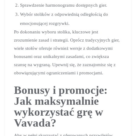
Sprawdzenie harmonogramu dostępnych gier.
Wybór stolików z odpowiednią odległością do
emocjonującej rozgrywki.
Po dokonaniu wyboru stolika, kluczowe jest
zrozumienie zasad i strategii. Oprócz tradycyjnych gier,
wiele stołów oferuje również wersje z dodatkowymi
bonusami oraz unikalnymi zasadami, co zwiększa
szansę na wygraną. Upewnij się, że zaznajomisz się z
obowiązującymi ograniczeniami i promocjami.
Bonusy i promocje:
Jak maksymalnie
wykorzystać grę w
Vavada?
Aby w pełni skorzystać z oferowanych przywilejów,