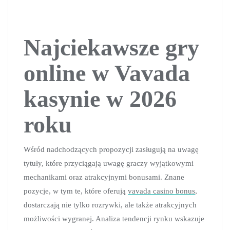
Najciekawsze gry
online w Vavada
kasynie w 2026
roku
Wśród nadchodzących propozycji zasługują na uwagę
tytuły, które przyciągają uwagę graczy wyjątkowymi
mechanikami oraz atrakcyjnymi bonusami. Znane
pozycje, w tym te, które oferują
vavada casino bonus
,
dostarczają nie tylko rozrywki, ale także atrakcyjnych
możliwości wygranej. Analiza tendencji rynku wskazuje