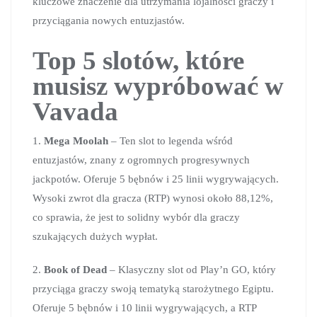
kluczowe znaczenie dla utrzymania lojalności graczy i
przyciągania nowych entuzjastów.
Top 5 slotów, które
musisz wypróbować w
Vavada
1.
Mega Moolah
– Ten slot to legenda wśród
entuzjastów, znany z ogromnych progresywnych
jackpotów. Oferuje 5 bębnów i 25 linii wygrywających.
Wysoki zwrot dla gracza (RTP) wynosi około 88,12%,
co sprawia, że jest to solidny wybór dla graczy
szukających dużych wypłat.
2.
Book of Dead
– Klasyczny slot od Play’n GO, który
przyciąga graczy swoją tematyką starożytnego Egiptu.
Oferuje 5 bębnów i 10 linii wygrywających, a RTP