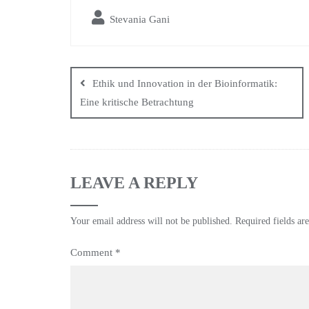
bo
tte
ail
ts
re
Stevania Gani
ok
r
A
pp
Ethik und Innovation in der Bioinformatik:
Eine kritische Betrachtung
LEAVE A REPLY
Your email address will not be published.
Required fields a
Comment
*