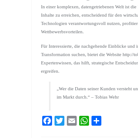
In einer komplexen, datengetriebenen Welt ist die
Inhalte zu erreichen, entscheidend für den wirtsc
Technologien verantwortungsvoll nutzen, profiti
Wettbewerbsvorteilen.
Für Interessierte, die nachgehende Einblicke und i
Transformation suchen, bietet die Website http://t
Expertenwissen, das hilft, strategische Entschei
ergreifen.
„Wer die Daten seiner Kunden versteht und 
im Markt durch.“ – Tobias Wehr
Fa
T
E
W
S
ce
wi
m
ha
ha