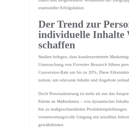
Daten und tiefgehendem Verständnis der Zielgruppe
essenzieller Erfolgsfaktor.
Der Trend zur Pers
individuelle Inhalte
schaffen
Studien belegen, dass kundenzentrierte Marketinga
Untersuchung von
Forrester Research
führen pers
Conversion-Rate um bis zu
20%
. Diese Erkenntnis
nutzen, um relevante Inhalte und Angebote zeitnah
Doch Personalisierung ist mehr als nur das Anspre
Palette an Maßnahmen – von dynamischer Inhaltss
hin zu maßgeschneiderten Produktempfehlungen. I
verantwortungsvolle Umgang mit sensiblen Inform
gewährleisten.