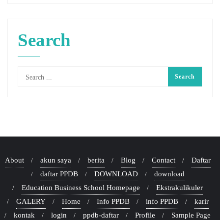
Search
About
akun saya
berita
Blog
Contact
Daftar
daftar PPDB
DOWNLOAD
download
Education Business School Homepage
Ekstrakulikuler
GALERY
Home
Info PPDB
info PPDB
karir
kontak
login
ppdb-daftar
Profile
Sample Page