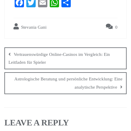
Fa
T
E
W
S
ce
wi
m
ha
ha
bo
tte
ail
ts
re
Stevania Gani
0
ok
r
A
pp
Vertrauenswürdige Online-Casinos im Vergleich: Ein
Leitfaden für Spieler
Astrologische Beratung und persönliche Entwicklung: Eine
analytische Perspektive
LEAVE A REPLY