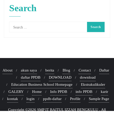
Search
About
akun saya
berita
Blog
Contact
Daftar
daftar PPDB
DOWNLOAD
download
Education Business School Homepage
Ekstrakulikuler
GALERY
Home
Info PPDB
info PPDB
karir
kontak
login
ppdb-daftar
Profile
Sample Page
Copyright ©2026 SMP IT BAITUL IZZAH BENGKULU . All