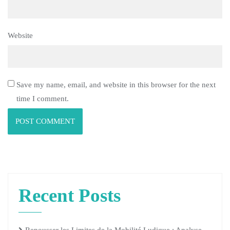
Website
Save my name, email, and website in this browser for the next
time I comment.
Recent Posts
Repousser les Limites de la Mobilité Ludique : Analyse