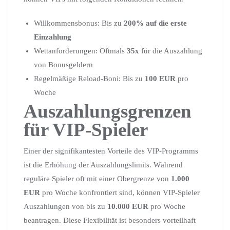
Willkommensbonus: Bis zu
200% auf die erste
Einzahlung
Wettanforderungen: Oftmals
35x
für die Auszahlung
von Bonusgeldern
Regelmäßige Reload-Boni: Bis zu
100 EUR
pro
Woche
Auszahlungsgrenzen
für VIP-Spieler
Einer der signifikantesten Vorteile des VIP-Programms
ist die Erhöhung der Auszahlungslimits. Während
reguläre Spieler oft mit einer Obergrenze von
1.000
EUR
pro Woche konfrontiert sind, können VIP-Spieler
Auszahlungen von bis zu
10.000 EUR
pro Woche
beantragen. Diese Flexibilität ist besonders vorteilhaft