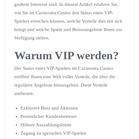
großem Interesse sind. In diesem Artikel erfahren Sie,
wie Sie im Cazinostra Casino den Status eines VIP-
Spielers erreichen können, welche Vorteile dies mit sich
bringt und welche Spiele und Bonusangebote Ihnen zur
Verfügung stehen.
Warum VIP werden?
Der Status eines VIP-Spielers im Cazinostra Casino
eröffnet Ihnen eine Welt voller Vorteile, die über die
regulären Angebote hinausgehen. Diese Vorteile
umfassen:
Exklusive Boni und Aktionen
Persönlicher Kundenbetreuer
Höhere Auszahlungslimits
Zugang zu speziellen VIP-Spielen