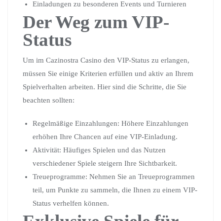
Einladungen zu besonderen Events und Turnieren
Der Weg zum VIP-
Status
Um im Cazinostra Casino den VIP-Status zu erlangen,
müssen Sie einige Kriterien erfüllen und aktiv an Ihrem
Spielverhalten arbeiten. Hier sind die Schritte, die Sie
beachten sollten:
Regelmäßige Einzahlungen: Höhere Einzahlungen
erhöhen Ihre Chancen auf eine VIP-Einladung.
Aktivität: Häufiges Spielen und das Nutzen
verschiedener Spiele steigern Ihre Sichtbarkeit.
Treueprogramme: Nehmen Sie an Treueprogrammen
teil, um Punkte zu sammeln, die Ihnen zu einem VIP-
Status verhelfen können.