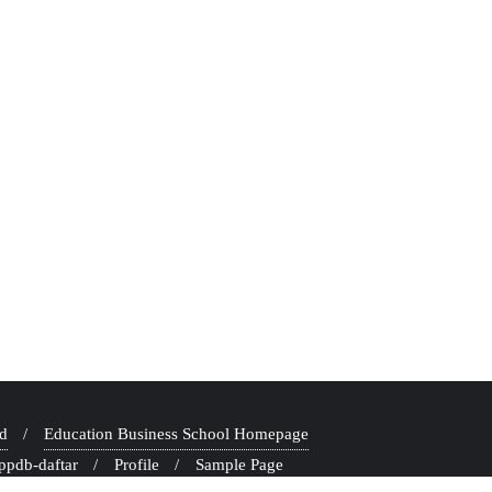
d
Education Business School Homepage
ppdb-daftar
Profile
Sample Page