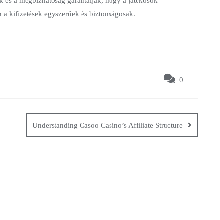
ók és a megbízhatóság garantálják, hogy a játékosok
a kifizetések egyszerűek és biztonságosak.
0
Understanding Casoo Casino’s Affiliate Structure