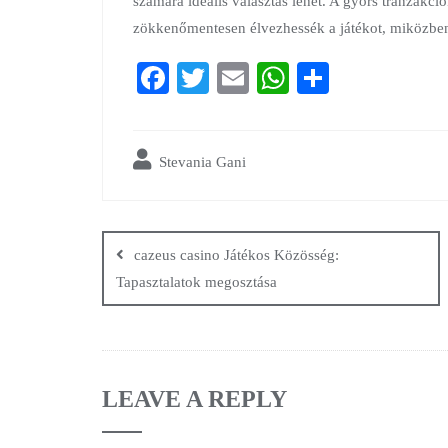
számára ideális választás lehet. A gyors tranzakci
zökkenőmentesen élvezhessék a játékot, miközben 
Fa
T
E
W
S
ce
wi
m
ha
ha
bo
tte
ail
ts
re
Stevania Gani
ok
r
A
pp
cazeus casino Játékos Közösség:
Tapasztalatok megosztása
LEAVE A REPLY