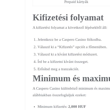
Prepaid kártyák
Kifizetési folyamat
A kifizetési folyamat a következő lépésekből áll:
Jelentkezz be a Caspero Casino fiókodba.
Válaszd ki a “Kifizetés” opciót a főmenüben.
Válaszd ki a kívánt kifizetési módszert.
Írd be a kifizetni kívánt összeget.
Erősítsd meg a tranzakciót.
Minimum és maximu
A Caspero Casino különböző minimum és maximum ki
alábbiakban összefoglaljuk ezeket:
Minimum kifizetés:
2,000 HUF