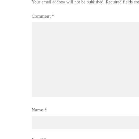
Your email address will not be published.
Required fields a
Comment
*
Name
*