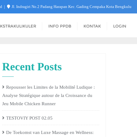
id
Jl. Indragiri No.2 Padang Harapan Kec. Gading Cempaka Kota Bengkulu
KSTRAKULIKULER
INFO PPDB
KONTAK
LOGIN
Recent Posts
Repousser les Limites de la Mobilité Ludique :
Analyse Stratégique autour de la Croissance du
Jeu Mobile Chicken Runner
TESTOVIY POST 02.05
De Toekomst van Luxe Massage en Wellness: