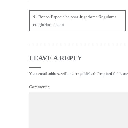
pp
Bonos Especiales para Jugadores Regulares
en glorion casino
LEAVE A REPLY
Your email address will not be published.
Required fields a
Comment
*