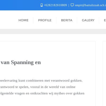
+6282182610809
smpit@baitulizzah.sch.
HOME
PROFILE
BERITA
GALERY
E
 van Spanning en
peelervaring kunt combineren met verantwoord gokken.
erantwoord te spelen, vooral in de wereld van online
elgestelde vragen en ontkrachten wij mythes over gokken