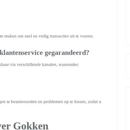
 maken om snel en veilig transacties uit te voeren.
 klantenservice gegarandeerd?
kbaar via verschillende kanalen, waaronder:
agen te beantwoorden en problemen op te lossen, zodat u
ver Gokken