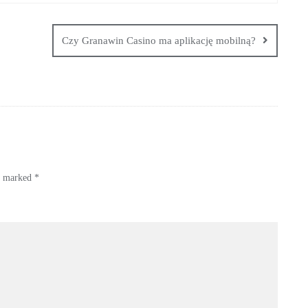
Czy Granawin Casino ma aplikację mobilną?
re marked
*