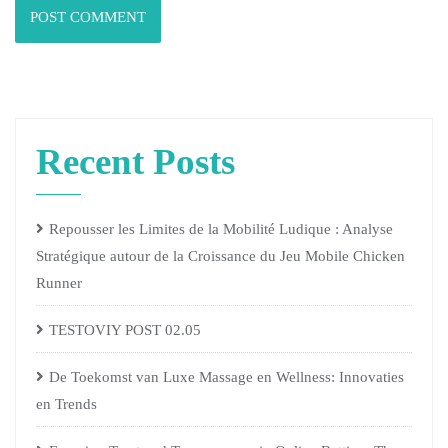
Recent Posts
Repousser les Limites de la Mobilité Ludique : Analyse
Stratégique autour de la Croissance du Jeu Mobile Chicken
Runner
TESTOVIY POST 02.05
De Toekomst van Luxe Massage en Wellness: Innovaties
en Trends