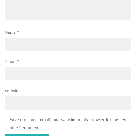
Name
*
Email
*
Website
Save my name, email, and website in this browser for the next
time I comment.