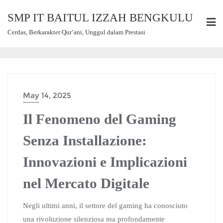
SMP IT BAITUL IZZAH BENGKULU
Cerdas, Berkarakter Qur’ani, Unggul dalam Prestasi
May 14, 2025
Il Fenomeno del Gaming
Senza Installazione:
Innovazioni e Implicazioni
nel Mercato Digitale
Negli ultimi anni, il settore del gaming ha conosciuto
una rivoluzione silenziosa ma profondamente