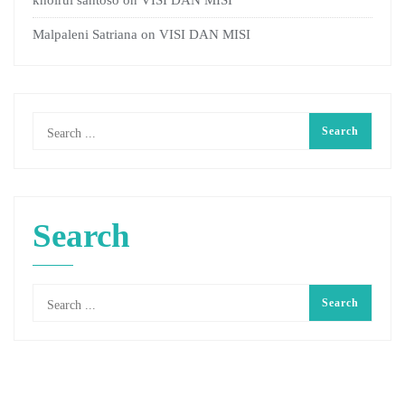
khoirul santoso
on
VISI DAN MISI
Malpaleni Satriana
on
VISI DAN MISI
Search