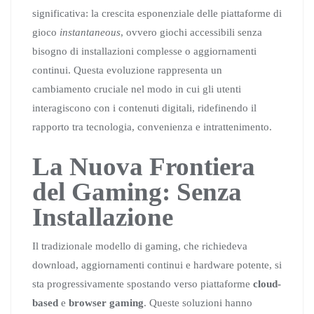
significativa: la crescita esponenziale delle piattaforme di
gioco
instantaneous
, ovvero giochi accessibili senza
bisogno di installazioni complesse o aggiornamenti
continui. Questa evoluzione rappresenta un
cambiamento cruciale nel modo in cui gli utenti
interagiscono con i contenuti digitali, ridefinendo il
rapporto tra tecnologia, convenienza e intrattenimento.
La Nuova Frontiera
del Gaming: Senza
Installazione
Il tradizionale modello di gaming, che richiedeva
download, aggiornamenti continui e hardware potente, si
sta progressivamente spostando verso piattaforme
cloud-
based
e
browser gaming
. Queste soluzioni hanno