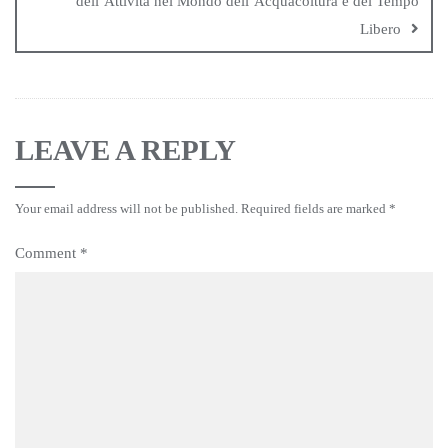
dell’Attività nel Mondo dell’Acquacoltura e del Tempo
Libero
LEAVE A REPLY
Your email address will not be published.
Required fields are marked
*
Comment
*