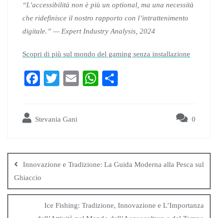
“L’accessibilità non è più un optional, ma una necessità
che ridefinisce il nostro rapporto con l’intrattenimento
digitale.” — Expert Industry Analysis, 2024
Scopri di più sul mondo del gaming senza installazione
Fa
T
E
W
S
ce
wi
m
ha
ha
bo
tte
ail
ts
re
Stevania Gani
0
ok
r
A
pp
Innovazione e Tradizione: La Guida Moderna alla Pesca sul
Ghiaccio
Ice Fishing: Tradizione, Innovazione e L’Importanza