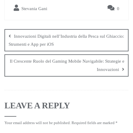
bo
tte
ail
ts
re
Stevania Gani
0
ok
r
A
pp
Innovazioni Digitali nell’Industria della Pesca sul Ghiaccio:
Strumenti e App per iOS
Il Crescente Ruolo del Gaming Mobile Navigabile: Strategie e
Innovazioni
LEAVE A REPLY
Your email address will not be published.
Required fields are marked
*