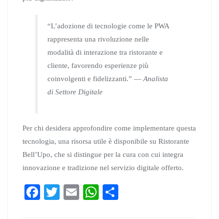
“L’adozione di tecnologie come le PWA
rappresenta una rivoluzione nelle
modalità di interazione tra ristorante e
cliente, favorendo esperienze più
coinvolgenti e fidelizzanti.” —
Analista
di Settore Digitale
Per chi desidera approfondire come implementare questa
tecnologia, una risorsa utile è disponibile su Ristorante
Bell’Upo, che si distingue per la cura con cui integra
innovazione e tradizione nel servizio digitale offerto.
Fa
T
E
W
S
ce
wi
m
ha
ha