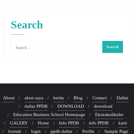
Search
About
akun saya
berita
Blog
Contact
Daftar
daftar PPDB
DOWNLOAD
download
Education Business School Homepage
Ekstrakulikuler
GALERY
Home
Info PPDB
info PPDB
karir
kontak
login
ppdb-daftar
Profile
Sample Page