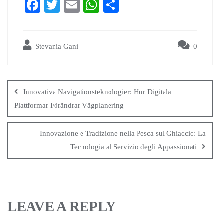
Fa
T
E
W
S
ce
wi
m
ha
ha
bo
tte
ail
ts
re
Stevania Gani
0
ok
r
A
pp
Innovativa Navigationsteknologier: Hur Digitala
Plattformar Förändrar Vägplanering
Innovazione e Tradizione nella Pesca sul Ghiaccio: La
Tecnologia al Servizio degli Appassionati
LEAVE A REPLY