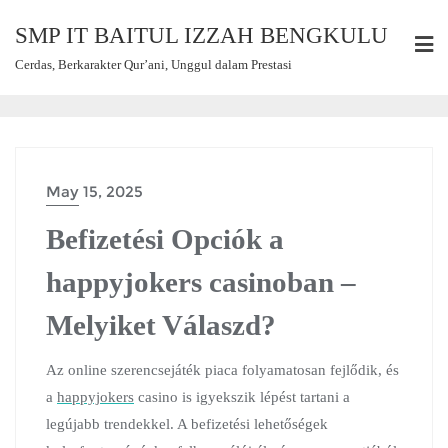
SMP IT BAITUL IZZAH BENGKULU
Cerdas, Berkarakter Qur’ani, Unggul dalam Prestasi
May 15, 2025
Befizetési Opciók a
happyjokers casinoban –
Melyiket Válaszd?
Az online szerencsejáték piaca folyamatosan fejlődik, és
a
happyjokers
casino is igyekszik lépést tartani a
legújabb trendekkel. A befizetési lehetőségek