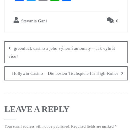
ce
wi
m
ha
ha
bo
tte
ail
ts
re
Stevania Gani
0
ok
r
A
pp
greenluck casino a jeho výherní automaty – Jak vyhrát
více?
Hollywin Casino – Die besten Tischspiele für High-Roller
LEAVE A REPLY
Your email address will not be published.
Required fields are marked
*