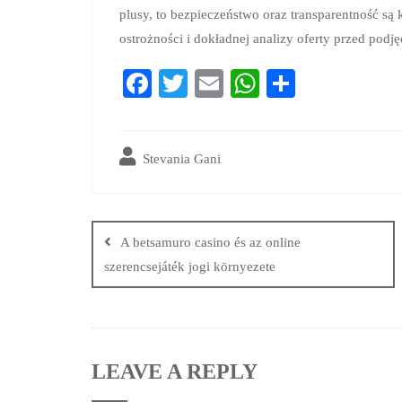
plusy, to bezpieczeństwo oraz transparentność s
ostrożności i dokładnej analizy oferty przed podję
Fa
T
E
W
S
ce
wi
m
ha
ha
bo
tte
ail
ts
re
Stevania Gani
ok
r
A
pp
A betsamuro casino és az online
szerencsejáték jogi környezete
LEAVE A REPLY