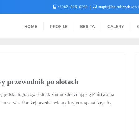
+6282182610809
smpit@baitulizzah.sch.
HOME
PROFILE
BERITA
GALERY
E
y przewodnik po slotach
gę polskich graczy. Jednak zanim zdecydują się Państwo na
e ten serwis. Poniżej przedstawiamy krytyczną analizę, aby