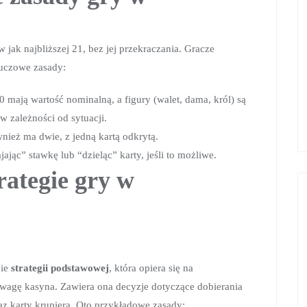
jak najbliższej 21, bez jej przekraczania. Gracze
luczowe zasady:
 mają wartość nominalną, a figury (walet, dama, król) są
w zależności od sytuacji.
nież ma dwie, z jedną kartą odkrytą.
ając” stawkę lub “dzieląc” karty, jeśli to możliwe.
trategie gry w
nie
strategii podstawowej
, która opiera się na
wagę kasyna. Zawiera ona decyzje dotyczące dobierania
az karty krupiera. Oto przykładowe zasady: