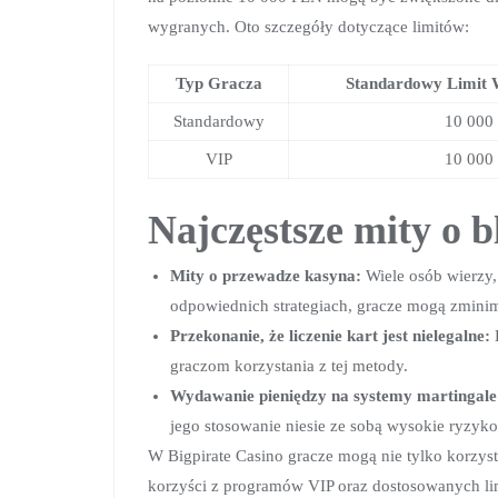
wygranych. Oto szczegóły dotyczące limitów:
Typ Gracza
Standardowy Limit 
Standardowy
10 000
VIP
10 000
Najczęstsze mity o 
Mity o przewadze kasyna:
Wiele osób wierzy,
odpowiednich strategiach, gracze mogą zmini
Przekonanie, że liczenie kart jest nielegalne:
L
graczom korzystania z tej metody.
Wydawanie pieniędzy na systemy martingale
jego stosowanie niesie ze sobą wysokie ryzyko
W Bigpirate Casino gracze mogą nie tylko korzysta
korzyści z programów VIP oraz dostosowanych lim