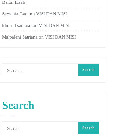
Baitul Izzah
Stevania Gani
on
VISI DAN MISI
khoirul santoso
on
VISI DAN MISI
Malpaleni Satriana
on
VISI DAN MISI
Search