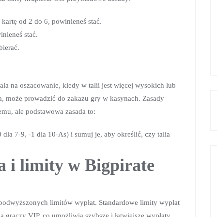
kartę od 2 do 6, powinieneś stać.
nieneś stać.
bierać.
ala na oszacowanie, kiedy w talii jest więcej wysokich lub
galna, może prowadzić do zakazu gry w kasynach. Zasady
temu, ale podstawowa zasada to:
 dla 7-9, -1 dla 10-As) i sumuj je, aby określić, czy talia
a i limity w Bigpirate
 podwyższonych limitów wypłat. Standardowe limity wypłat
graczy VIP, co umożliwia szybsze i łatwiejsze wypłaty