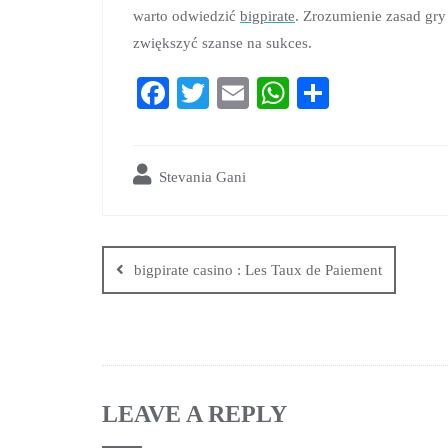
warto odwiedzić
bigpirate
. Zrozumienie zasad gry
zwiększyć szanse na sukces.
Fa
T
E
W
S
ce
wi
m
ha
ha
bo
tte
ail
ts
re
Stevania Gani
ok
r
A
pp
bigpirate casino : Les Taux de Paiement
LEAVE A REPLY