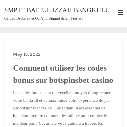
SMP IT BAITUL IZZAH BENGKULU
Cerdas, Berkarakter Qur’ani, Unggul dalam Prestasi
May 15, 2025
Comment utiliser les codes
bonus sur botspinsbet casino
Les codes bonus sont un excellent moyen d’augmenter
votre bankroll et de maximiser votre expérience de jeu
sur
botspinsbet casino
. Cependant, il est essentiel de
bien comprendre comment les utiliser pour en tirer le
meilleur parti. Cet article vous guidera à travers les