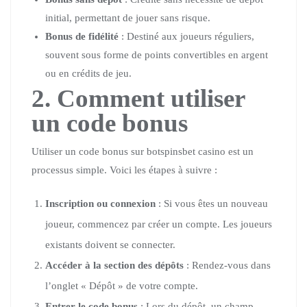
initial, permettant de jouer sans risque.
Bonus de fidélité
: Destiné aux joueurs réguliers,
souvent sous forme de points convertibles en argent
ou en crédits de jeu.
2. Comment utiliser
un code bonus
Utiliser un code bonus sur botspinsbet casino est un
processus simple. Voici les étapes à suivre :
Inscription ou connexion
: Si vous êtes un nouveau
joueur, commencez par créer un compte. Les joueurs
existants doivent se connecter.
Accéder à la section des dépôts
: Rendez-vous dans
l’onglet « Dépôt » de votre compte.
Entrer le code bonus
: Lors du dépôt, un champ