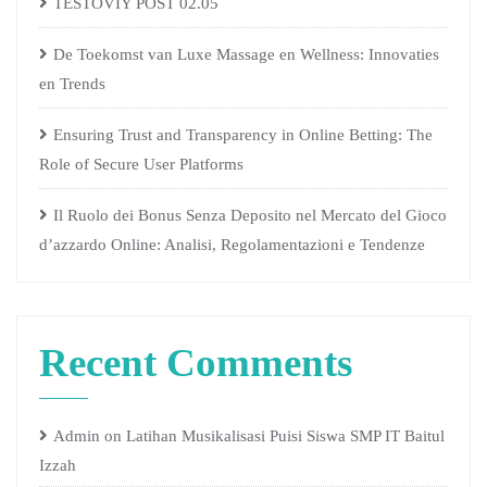
TESTOVIY POST 02.05
De Toekomst van Luxe Massage en Wellness: Innovaties
en Trends
Ensuring Trust and Transparency in Online Betting: The
Role of Secure User Platforms
Il Ruolo dei Bonus Senza Deposito nel Mercato del Gioco
d’azzardo Online: Analisi, Regolamentazioni e Tendenze
Recent Comments
Admin
on
Latihan Musikalisasi Puisi Siswa SMP IT Baitul
Izzah