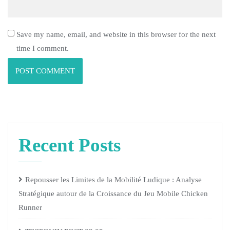
Save my name, email, and website in this browser for the next
time I comment.
Recent Posts
Repousser les Limites de la Mobilité Ludique : Analyse
Stratégique autour de la Croissance du Jeu Mobile Chicken
Runner