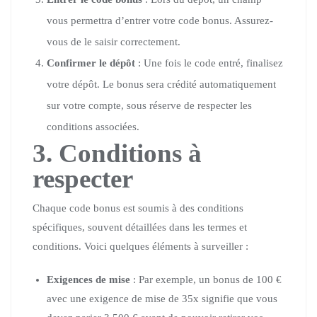
vous permettra d’entrer votre code bonus. Assurez-
vous de le saisir correctement.
Confirmer le dépôt
: Une fois le code entré, finalisez
votre dépôt. Le bonus sera crédité automatiquement
sur votre compte, sous réserve de respecter les
conditions associées.
3. Conditions à
respecter
Chaque code bonus est soumis à des conditions
spécifiques, souvent détaillées dans les termes et
conditions. Voici quelques éléments à surveiller :
Exigences de mise
: Par exemple, un bonus de 100 €
avec une exigence de mise de 35x signifie que vous