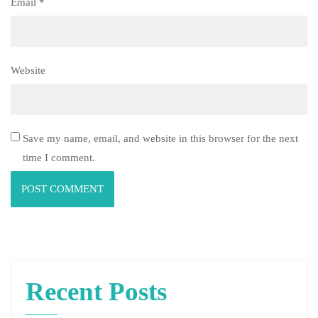
Email
*
Website
Save my name, email, and website in this browser for the next
time I comment.
Recent Posts