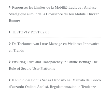
Repousser les Limites de la Mobilité Ludique : Analyse
Stratégique autour de la Croissance du Jeu Mobile Chicken
Runner
TESTOVIY POST 02.05
De Toekomst van Luxe Massage en Wellness: Innovaties
en Trends
Ensuring Trust and Transparency in Online Betting: The
Role of Secure User Platforms
Il Ruolo dei Bonus Senza Deposito nel Mercato del Gioco
d’azzardo Online: Analisi, Regolamentazioni e Tendenze