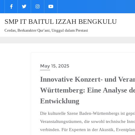
SMP IT BAITUL IZZAH BENGKULU
Cerdas, Berkarakter Qur’ani, Unggul dalam Prestasi
May 15, 2025
Innovative Konzert- und Veran
Württemberg: Eine Analyse de
Entwicklung
Die kulturelle Szene Baden-Württembergs ist geprä
Veranstaltungsräumen, die sowohl technische Innov
verbinden. Für Experten in der Akustik, Eventpla