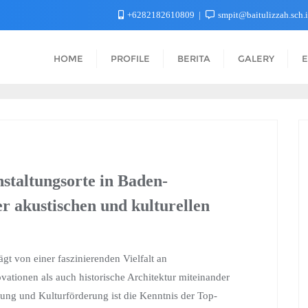
+6282182610809
smpit@baitulizzah.sch.
HOME
PROFILE
BERITA
GALERY
E
staltungsorte in Baden-
r akustischen und kulturellen
gt von einer faszinierenden Vielfalt an
ationen als auch historische Architektur miteinander
nung und Kulturförderung ist die Kenntnis der Top-