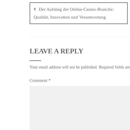
Der Aufstieg der Online-Casino-Branche:
Qualität, Innovation und Verantwortung
LEAVE A REPLY
Your email address will not be published.
Required fields a
Comment
*