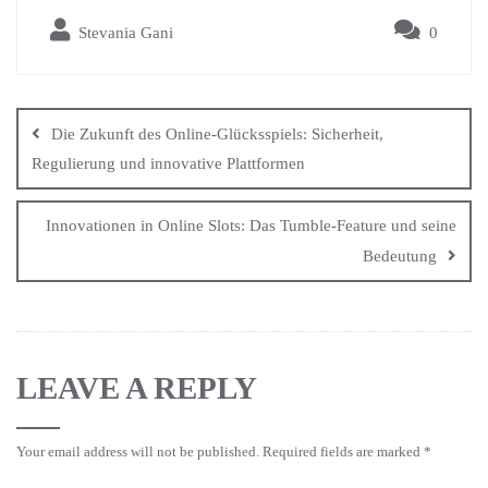
bo
tte
ail
ts
re
Stevania Gani
0
ok
r
A
pp
Die Zukunft des Online-Glücksspiels: Sicherheit,
Regulierung und innovative Plattformen
Innovationen in Online Slots: Das Tumble-Feature und seine
Bedeutung
LEAVE A REPLY
Your email address will not be published.
Required fields are marked
*