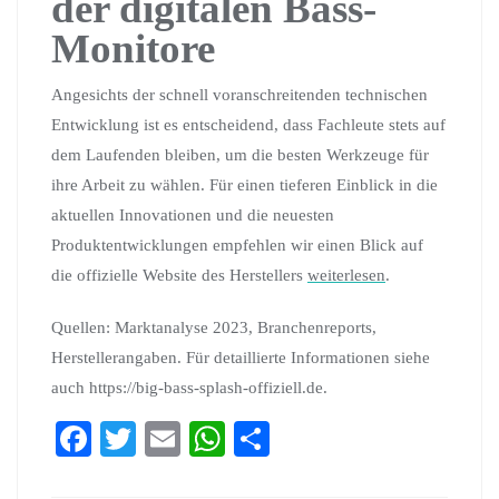
der digitalen Bass-
Monitore
Angesichts der schnell voranschreitenden technischen
Entwicklung ist es entscheidend, dass Fachleute stets auf
dem Laufenden bleiben, um die besten Werkzeuge für
ihre Arbeit zu wählen. Für einen tieferen Einblick in die
aktuellen Innovationen und die neuesten
Produktentwicklungen empfehlen wir einen Blick auf
die offizielle Website des Herstellers
weiterlesen
.
Quellen: Marktanalyse 2023, Branchenreports,
Herstellerangaben. Für detaillierte Informationen siehe
auch https://big-bass-splash-offiziell.de.
Fa
T
E
W
S
ce
wi
m
ha
ha