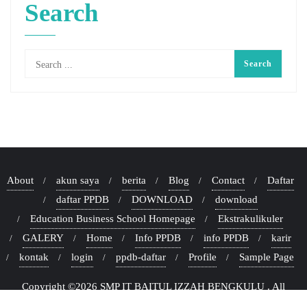
Search
About
akun saya
berita
Blog
Contact
Daftar
daftar PPDB
DOWNLOAD
download
Education Business School Homepage
Ekstrakulikuler
GALERY
Home
Info PPDB
info PPDB
karir
kontak
login
ppdb-daftar
Profile
Sample Page
Copyright ©2026 SMP IT BAITUL IZZAH BENGKULU . All
rights reserved.
Powered by
WordPress
&
Designed by