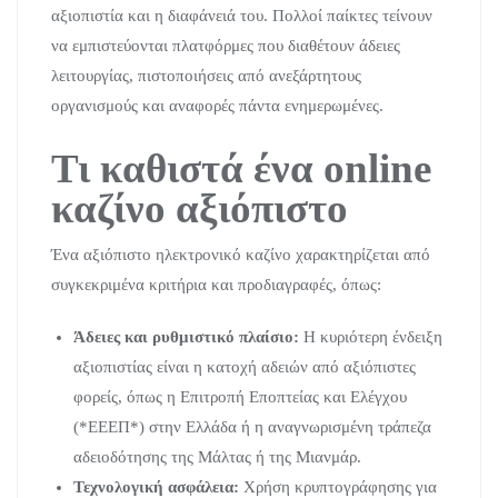
αξιοπιστία και η διαφάνειά του. Πολλοί παίκτες τείνουν
να εμπιστεύονται πλατφόρμες που διαθέτουν άδειες
λειτουργίας, πιστοποιήσεις από ανεξάρτητους
οργανισμούς και αναφορές πάντα ενημερωμένες.
Τι καθιστά ένα online
καζίνο αξιόπιστο
Ένα αξιόπιστο ηλεκτρονικό καζίνο χαρακτηρίζεται από
συγκεκριμένα κριτήρια και προδιαγραφές, όπως:
Άδειες και ρυθμιστικό πλαίσιο:
Η κυριότερη ένδειξη
αξιοπιστίας είναι η κατοχή αδειών από αξιόπιστες
φορείς, όπως η Επιτροπή Εποπτείας και Ελέγχου
(*ΕΕΕΠ*) στην Ελλάδα ή η αναγνωρισμένη τράπεζα
αδειοδότησης της Μάλτας ή της Μιανμάρ.
Τεχνολογική ασφάλεια:
Χρήση κρυπτογράφησης για