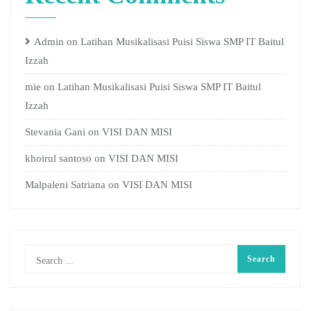
Admin
on
Latihan Musikalisasi Puisi Siswa SMP IT Baitul
Izzah
mie
on
Latihan Musikalisasi Puisi Siswa SMP IT Baitul
Izzah
Stevania Gani
on
VISI DAN MISI
khoirul santoso
on
VISI DAN MISI
Malpaleni Satriana
on
VISI DAN MISI