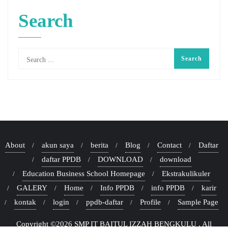
Search
About
akun saya
berita
Blog
Contact
Daftar
daftar PPDB
DOWNLOAD
download
Education Business School Homepage
Ekstrakulikuler
GALERY
Home
Info PPDB
info PPDB
karir
kontak
login
ppdb-daftar
Profile
Sample Page
Copyright ©2026 SMP IT BAITUL IZZAH BENGKULU . All