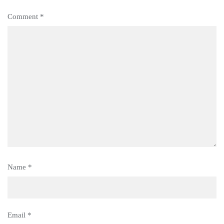
Comment
*
Name
*
Email
*