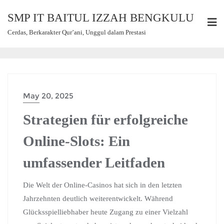
SMP IT BAITUL IZZAH BENGKULU
Cerdas, Berkarakter Qur’ani, Unggul dalam Prestasi
May 20, 2025
Strategien für erfolgreiche
Online-Slots: Ein
umfassender Leitfaden
Die Welt der Online-Casinos hat sich in den letzten
Jahrzehnten deutlich weiterentwickelt. Während
Glücksspielliebhaber heute Zugang zu einer Vielzahl