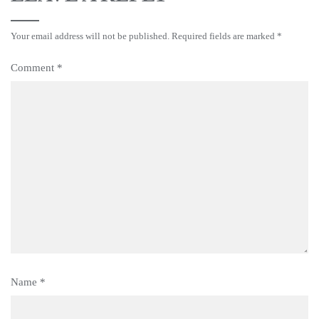
Your email address will not be published.
Required fields are marked
*
Comment
*
Name
*