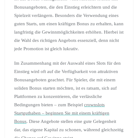
Bonusangeboten, die den Einstieg erleichtern und die
Spielzeit verlängern. Besonders die Verwendung eines
guten Starts, um einen kräftigen Bonus zu erhalten, kann
langfristig die Gewinnmöglichkeiten erhöhen. Hierbei ist
die Wahl des richtigen Angebots essenziell, denn nicht
jede Promotion ist gleich lukrativ.
Im Zusammenhang mit der Auswahl eines Slots für den
Einstieg wird oft auf die Verfügbarkeit von attraktiven
Bonusangeboten geachtet. Für Spieler, die mit einem
soliden Bonus starten möchten, ist es ratsam, sich auf
Plattformen zu konzentrieren, die verlässliche
Bedingungen bieten – zum Beispiel
crownslots
Startguthaben – beginnen Sie mit einem kräftigen
Bonus
. Diese Angebote stellen eine gute Gelegenheit
dar, das eigene Kapital zu schonen, während gleichzeitig