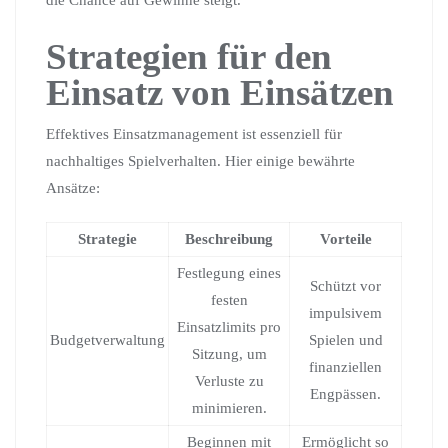
die Chance auf Gewinne steigt.
Strategien für den
Einsatz von Einsätzen
Effektives Einsatzmanagement ist essenziell für
nachhaltiges Spielverhalten. Hier einige bewährte
Ansätze:
Strategie
Beschreibung
Vorteile
Festlegung eines
Schützt vor
festen
impulsivem
Einsatzlimits pro
Budgetverwaltung
Spielen und
Sitzung, um
finanziellen
Verluste zu
Engpässen.
minimieren.
Beginnen mit
Ermöglicht so