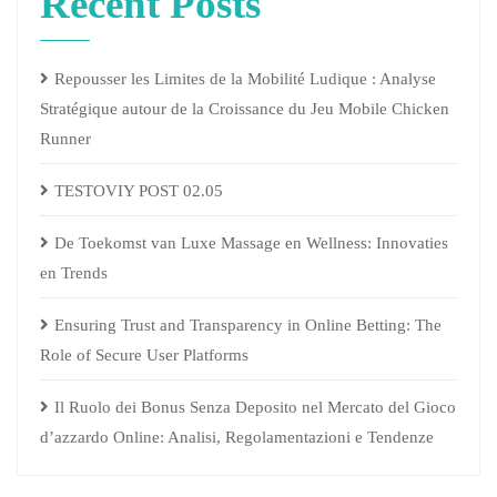
Recent Posts
Repousser les Limites de la Mobilité Ludique : Analyse
Stratégique autour de la Croissance du Jeu Mobile Chicken
Runner
TESTOVIY POST 02.05
De Toekomst van Luxe Massage en Wellness: Innovaties
en Trends
Ensuring Trust and Transparency in Online Betting: The
Role of Secure User Platforms
Il Ruolo dei Bonus Senza Deposito nel Mercato del Gioco
d’azzardo Online: Analisi, Regolamentazioni e Tendenze