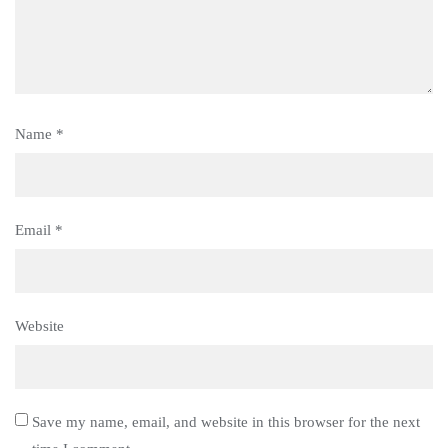
Name
*
Email
*
Website
Save my name, email, and website in this browser for the next