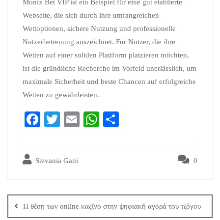
Monix Bet VIP ist ein Beispiel für eine gut etablierte
Webseite, die sich durch ihre umfangreichen
Wettoptionen, sichere Nutzung und professionelle
Nutzerbetreuung auszeichnet. Für Nutzer, die ihre
Wetten auf einer soliden Plattform platzieren möchten,
ist die gründliche Recherche im Vorfeld unerlässlich, um
maximale Sicherheit und beste Chancen auf erfolgreiche
Wetten zu gewährleisten.
Fa
T
E
W
S
ce
wi
m
ha
ha
bo
tte
ail
ts
re
Stevania Gani
0
ok
r
A
pp
Η θέση των online καζίνο στην ψηφιακή αγορά του τζόγου