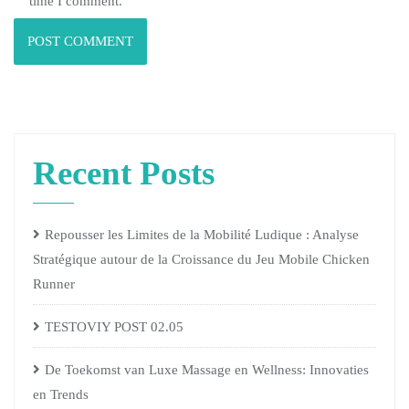
time I comment.
Recent Posts
Repousser les Limites de la Mobilité Ludique : Analyse
Stratégique autour de la Croissance du Jeu Mobile Chicken
Runner
TESTOVIY POST 02.05
De Toekomst van Luxe Massage en Wellness: Innovaties
en Trends