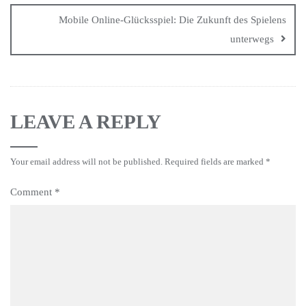
Mobile Online-Glücksspiel: Die Zukunft des Spielens
unterwegs
LEAVE A REPLY
Your email address will not be published.
Required fields are marked
*
Comment
*