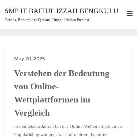
SMP IT BAITUL IZZAH BENGKULU
Cerdas, Berkarakter Qur’ani, Unggul dalam Prestasi
May 20, 2025
Verstehen der Bedeutung
von Online-
Wettplattformen im
Vergleich
In den letzten Jahren hat das Online-Wetten erheblich an
Popularität gewonnen, was auf mehrere Faktoren