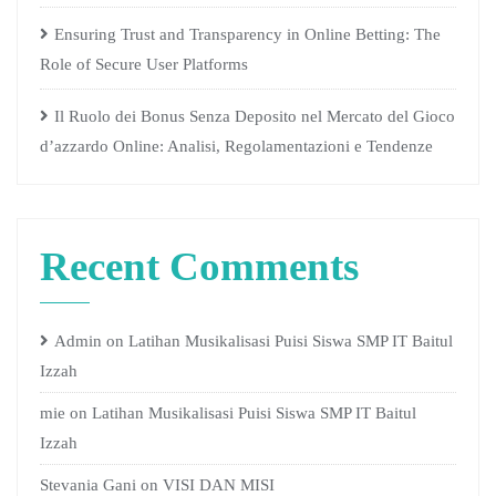
Ensuring Trust and Transparency in Online Betting: The
Role of Secure User Platforms
Il Ruolo dei Bonus Senza Deposito nel Mercato del Gioco
d’azzardo Online: Analisi, Regolamentazioni e Tendenze
Recent Comments
Admin
on
Latihan Musikalisasi Puisi Siswa SMP IT Baitul
Izzah
mie
on
Latihan Musikalisasi Puisi Siswa SMP IT Baitul
Izzah
Stevania Gani
on
VISI DAN MISI