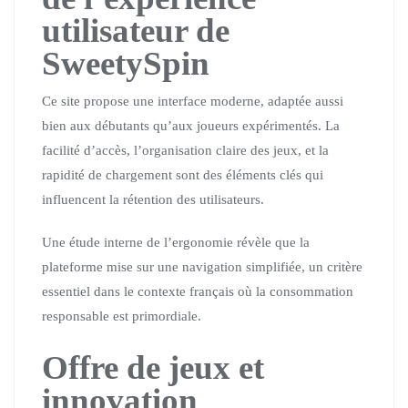
utilisateur de
SweetySpin
Ce site propose une interface moderne, adaptée aussi
bien aux débutants qu’aux joueurs expérimentés. La
facilité d’accès, l’organisation claire des jeux, et la
rapidité de chargement sont des éléments clés qui
influencent la rétention des utilisateurs.
Une étude interne de l’ergonomie révèle que la
plateforme mise sur une navigation simplifiée, un critère
essentiel dans le contexte français où la consommation
responsable est primordiale.
Offre de jeux et
innovation