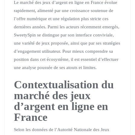
Le marché des jeux d’argent en ligne en France évolue
rapidement, alimenté par une croissance soutenue de
l’offre numérique et une régulation plus stricte ces
dernières années. Parmi les acteurs récemment emergés,
SweetySpin se distingue par son interface conviviale,
une variété de jeux proposée, ainsi que par ses stratégies
d’engagement utilisateur. Pour mieux comprendre sa
position dans cet écosystème, il est essentiel d’effectuer
une analyse poussée de ses atouts et limites.
Contextualisation du
marché des jeux
d’argent en ligne en
France
Selon les données de l’Autorité Nationale des Jeux