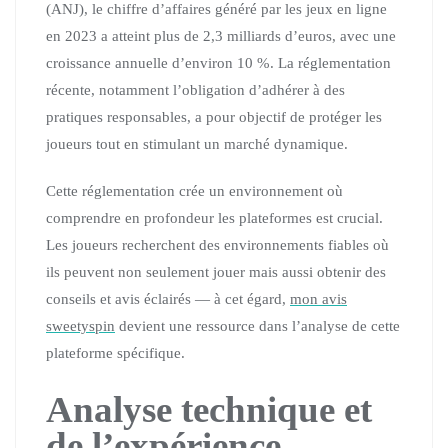
(ANJ), le chiffre d’affaires généré par les jeux en ligne
en 2023 a atteint plus de 2,3 milliards d’euros, avec une
croissance annuelle d’environ 10 %. La réglementation
récente, notamment l’obligation d’adhérer à des
pratiques responsables, a pour objectif de protéger les
joueurs tout en stimulant un marché dynamique.
Cette réglementation crée un environnement où
comprendre en profondeur les plateformes est crucial.
Les joueurs recherchent des environnements fiables où
ils peuvent non seulement jouer mais aussi obtenir des
conseils et avis éclairés — à cet égard,
mon avis
sweetyspin
devient une ressource dans l’analyse de cette
plateforme spécifique.
Analyse technique et
de l’expérience