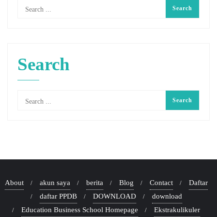
Search
About
akun saya
berita
Blog
Contact
Daftar
daftar PPDB
DOWNLOAD
download
Education Business School Homepage
Ekstrakulikuler