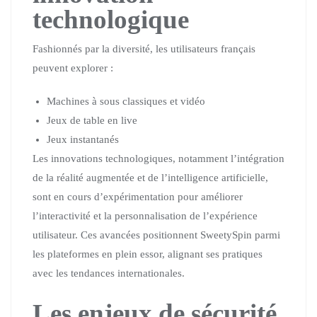
technologique
Fashionnés par la diversité, les utilisateurs français
peuvent explorer :
Machines à sous classiques et vidéo
Jeux de table en live
Jeux instantanés
Les innovations technologiques, notamment l’intégration
de la réalité augmentée et de l’intelligence artificielle,
sont en cours d’expérimentation pour améliorer
l’interactivité et la personnalisation de l’expérience
utilisateur. Ces avancées positionnent SweetySpin parmi
les plateformes en plein essor, alignant ses pratiques
avec les tendances internationales.
Les enjeux de sécurité