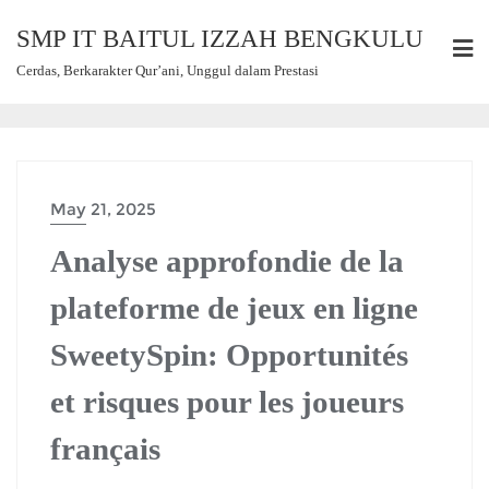
SMP IT BAITUL IZZAH BENGKULU
Cerdas, Berkarakter Qur’ani, Unggul dalam Prestasi
May 21, 2025
Analyse approfondie de la
plateforme de jeux en ligne
SweetySpin: Opportunités
et risques pour les joueurs
français