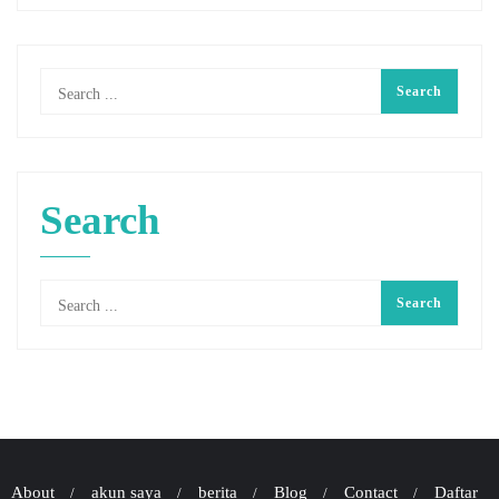
Search
About
akun saya
berita
Blog
Contact
Daftar