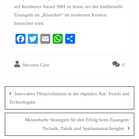
auf Resilience Award SBH zu lesen, wo das traditionelle
Eisangeln als „Klassiker“ im modernen Kontext
betrachtet wird.
Fa
T
E
W
S
ce
wi
m
ha
ha
bo
tte
ail
ts
re
Stevania Gani
0
ok
r
A
pp
Innovative Filmproduktion in der digitalen Ära: Trends und
Technologien
Meisterhafte Strategien für den Erfolg beim Eisangeln:
Technik, Taktik und Spielautomat-Insights