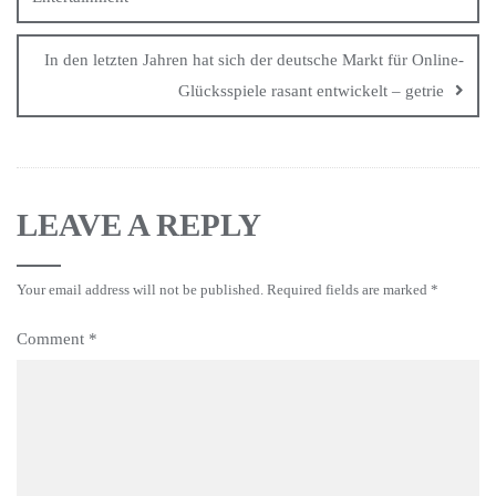
In den letzten Jahren hat sich der deutsche Markt für Online-
Glücksspiele rasant entwickelt – getrie
LEAVE A REPLY
Your email address will not be published.
Required fields are marked
*
Comment
*