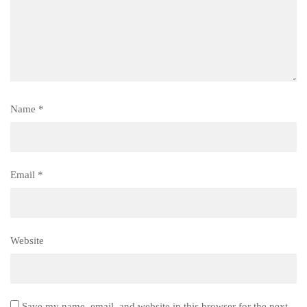
Name
*
Email
*
Website
Save my name, email, and website in this browser for the next