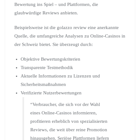
Bewertung ins Spiel – und Plattformen, die
glaubwürdige Reviews anbieten.
Beispielsweise ist die golazzo review eine anerkannte
Quelle, die umfangreiche Analysen zu Online-Casinos in
der Schweiz bietet. Sie überzeugt durch:
Objektive Bewertungskriterien
Transparente Testmethodik
Aktuelle Informationen zu Lizenzen und
Sicherheitsmaßnahmen
Verifizierte Nutzerbewertungen
“Verbraucher, die sich vor der Wahl
eines Online-Casinos informieren,
profitieren erheblich von spezialisierten
Reviews, die weit über reine Promotion
hinausgehen. Seriöse Plattformen liefern