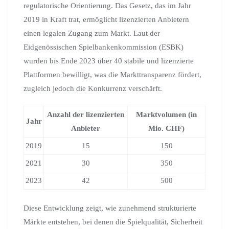
regulatorische Orientierung. Das Gesetz, das im Jahr
2019 in Kraft trat, ermöglicht lizenzierten Anbietern
einen legalen Zugang zum Markt. Laut der
Eidgenössischen Spielbankenkommission (ESBK)
wurden bis Ende 2023 über 40 stabile und lizenzierte
Plattformen bewilligt, was die Markttransparenz fördert,
zugleich jedoch die Konkurrenz verschärft.
Anzahl der lizenzierten
Marktvolumen (in
Jahr
Anbieter
Mio. CHF)
2019
15
150
2021
30
350
2023
42
500
Diese Entwicklung zeigt, wie zunehmend strukturierte
Märkte entstehen, bei denen die Spielqualität, Sicherheit