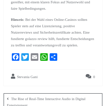
gereifter, mit einem klaren Fokus auf Nutzerwohl und
faire Spielbedingungen.
Hinweis:
Bei der Wahl eines Online-Casinos sollten
Spieler stets auf eine Lizenzierung, positive
Nutzerreviews und Sicherheitszertifikate achten. Eine
fundierte golazzo review hilft, fundierte Entscheidungen
zu treffen und verantwortungsvoll zu spielen.
Fa
T
E
W
S
ce
wi
m
ha
ha
bo
tte
ail
ts
re
Stevania Gani
0
ok
r
A
pp
The Rise of Real-Time Interactive Audio in Digital
Entertainment