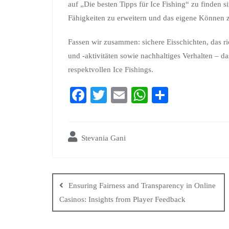
auf „Die besten Tipps für Ice Fishing“ zu finden s
Fähigkeiten zu erweitern und das eigene Können z
Fassen wir zusammen: sichere Eisschichten, das r
und -aktivitäten sowie nachhaltiges Verhalten – da
respektvollen Ice Fishings.
Fa
T
E
W
S
ce
wi
m
ha
ha
bo
tte
ail
ts
re
Stevania Gani
ok
r
A
pp
Ensuring Fairness and Transparency in Online
Casinos: Insights from Player Feedback