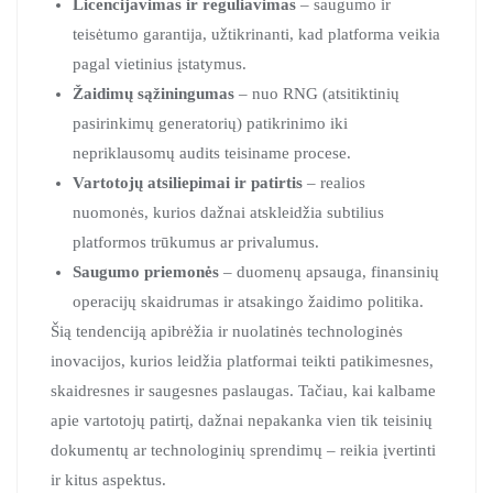
Licencijavimas ir reguliavimas
– saugumo ir
teisėtumo garantija, užtikrinanti, kad platforma veikia
pagal vietinius įstatymus.
Žaidimų sąžiningumas
– nuo RNG (atsitiktinių
pasirinkimų generatorių) patikrinimo iki
nepriklausomų audits teisiname procese.
Vartotojų atsiliepimai ir patirtis
– realios
nuomonės, kurios dažnai atskleidžia subtilius
platformos trūkumus ar privalumus.
Saugumo priemonės
– duomenų apsauga, finansinių
operacijų skaidrumas ir atsakingo žaidimo politika.
Šią tendenciją apibrėžia ir nuolatinės technologinės
inovacijos, kurios leidžia platformai teikti patikimesnes,
skaidresnes ir saugesnes paslaugas. Tačiau, kai kalbame
apie vartotojų patirtį, dažnai nepakanka vien tik teisinių
dokumentų ar technologinių sprendimų – reikia įvertinti
ir kitus aspektus.