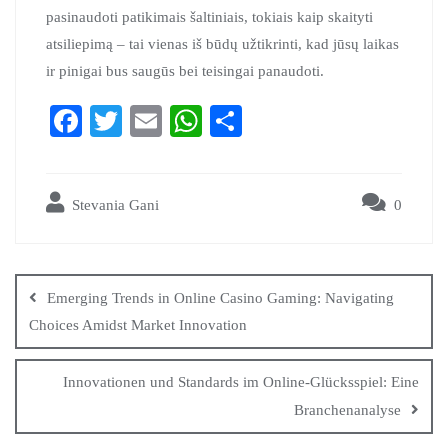
pasinaudoti patikimais šaltiniais, tokiais kaip skaityti
atsiliepimą – tai vienas iš būdų užtikrinti, kad jūsų laikas
ir pinigai bus saugūs bei teisingai panaudoti.
Fa
T
E
W
S
ce
wi
m
ha
ha
bo
tte
ail
ts
re
Stevania Gani
0
ok
r
A
pp
Emerging Trends in Online Casino Gaming: Navigating
Choices Amidst Market Innovation
Innovationen und Standards im Online-Glücksspiel: Eine
Branchenanalyse