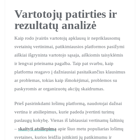
Vartotojų patirties ir
rezultatų analizė
Kaip rodo įvairūs vartotojų apklausų ir nepriklausomų
svetainių vertinimai, patikimiausios platformos pasižymi
aiškiai išgryninta vartotojo sąsaja, aiškiomis taisyklėmis
ir lengvai prieinama pagalba. Taip pat svarbu, kaip
platforma reagavo į dažniausiai pasitaikančius klausimus
ar problemas, tokias kaip išmokėjimai, problemos su
paskyromis ar organizuotų akcijų skaidrumas.
Prieš pasirinkdami lošimų platformą, naudotojai dažnai
vertina ir atsiliepimus, kurie padeda įvertinti turimų
paslaugų kokybę. Vienas iš labiausiai vertinamų šaltinių
–
skaityti atsiliepimą
apie šiuo metu populiarias lošimų
svetaines, kurios leidžia įsitikinti jų patikimumu ir