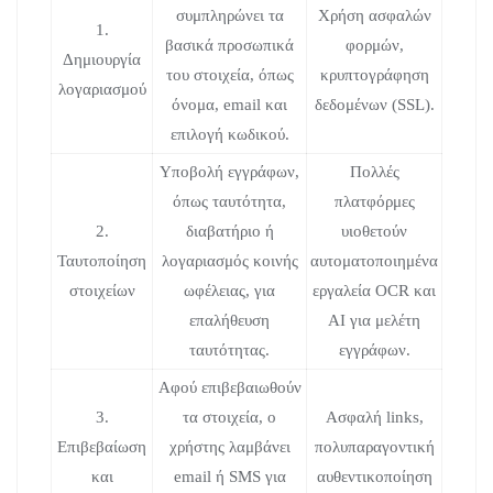
συμπληρώνει τα
Χρήση ασφαλών
1.
βασικά προσωπικά
φορμών,
Δημιουργία
του στοιχεία, όπως
κρυπτογράφηση
λογαριασμού
όνομα, email και
δεδομένων (SSL).
επιλογή κωδικού.
Υποβολή εγγράφων,
Πολλές
όπως ταυτότητα,
πλατφόρμες
2.
διαβατήριο ή
υιοθετούν
Ταυτοποίηση
λογαριασμός κοινής
αυτοματοποιημένα
στοιχείων
ωφέλειας, για
εργαλεία OCR και
επαλήθευση
AI για μελέτη
ταυτότητας.
εγγράφων.
Αφού επιβεβαιωθούν
3.
τα στοιχεία, ο
Ασφαλή links,
Επιβεβαίωση
χρήστης λαμβάνει
πολυπαραγοντική
και
email ή SMS για
αυθεντικοποίηση