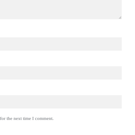
for the next time I comment.