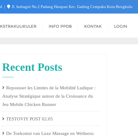
id
Jl. Indragiri No.2 Padang Harapan Kec. Gading Cempaka Kota Bengkulu
KSTRAKULIKULER
INFO PPDB
KONTAK
LOGIN
Recent Posts
Repousser les Limites de la Mobilité Ludique :
Analyse Stratégique autour de la Croissance du
Jeu Mobile Chicken Runner
TESTOVIY POST 02.05
De Toekomst van Luxe Massage en Wellness: