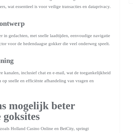
rs, wat essentieel is voor veilige transacties en dataprivacy.
 ontwerp
r in gedachten, met snelle laadtijden, eenvoudige navigatie
factor voor de hedendaagse gokker die veel onderweg speelt.
uning
e kanalen, inclusief chat en e-mail, wat de toegankelijkheid
 op snelle en efficiënte afhandeling van vragen en
 mogelijk beter
 goksites
zoals Holland Casino Online en BetCity, springt