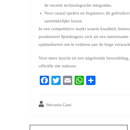
de recente technologische integraties.
Voor casual spelers en beginners: de gebruiksv
aantrekkelijke keuze.
In een competitieve markt waarin kwaliteit, betro
positioneert Spindragons zich als een interessante 
optimaliseren om te voldoen aan de hoge verwac
Voor meer inzicht en een uitgebreide beoordeling, 
officiële site nalezen.
Fa
T
E
W
S
ce
wi
m
ha
ha
bo
tte
ail
ts
re
Stevania Gani
ok
r
A
pp