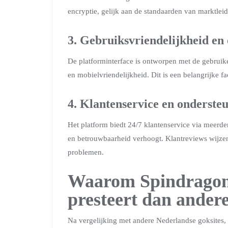
encryptie, gelijk aan de standaarden van marktleide
3. Gebruiksvriendelijkheid en
De platforminterface is ontworpen met de gebruike
en mobielvriendelijkheid. Dit is een belangrijke 
4. Klantenservice en onderste
Het platform biedt 24/7 klantenservice via meerder
en betrouwbaarheid verhoogt. Klantreviews wijzen
problemen.
Waarom Spindragons
presteert dan andere
Na vergelijking met andere Nederlandse goksites, 