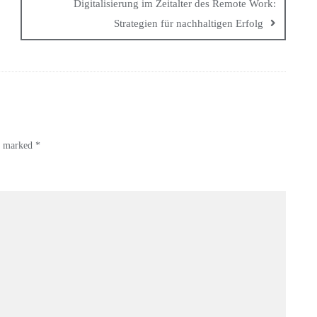
Digitalisierung im Zeitalter des Remote Work:
Strategien für nachhaltigen Erfolg
re marked
*