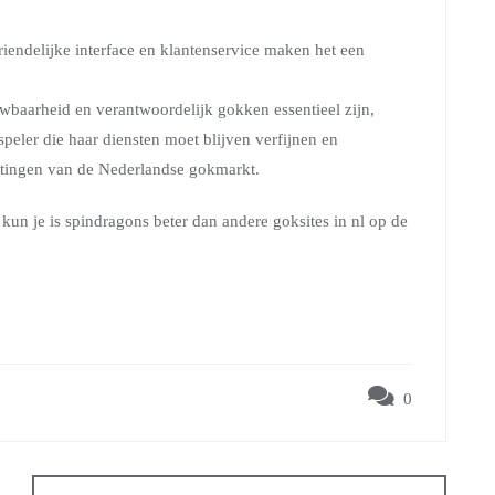
riendelijke interface en klantenservice maken het een
uwbaarheid en verantwoordelijk gokken essentieel zijn,
speler die haar diensten moet blijven verfijnen en
htingen van de Nederlandse gokmarkt.
kun je is spindragons beter dan andere goksites in nl op de
0