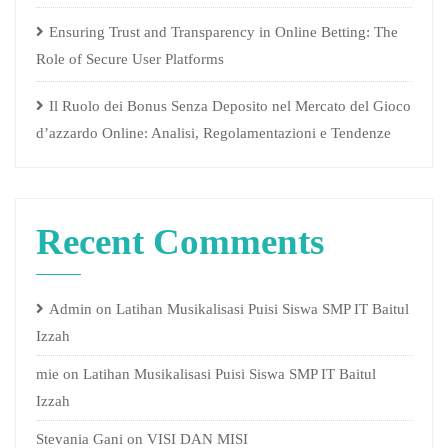
Ensuring Trust and Transparency in Online Betting: The
Role of Secure User Platforms
Il Ruolo dei Bonus Senza Deposito nel Mercato del Gioco
d’azzardo Online: Analisi, Regolamentazioni e Tendenze
Recent Comments
Admin
on
Latihan Musikalisasi Puisi Siswa SMP IT Baitul
Izzah
mie
on
Latihan Musikalisasi Puisi Siswa SMP IT Baitul
Izzah
Stevania Gani
on
VISI DAN MISI