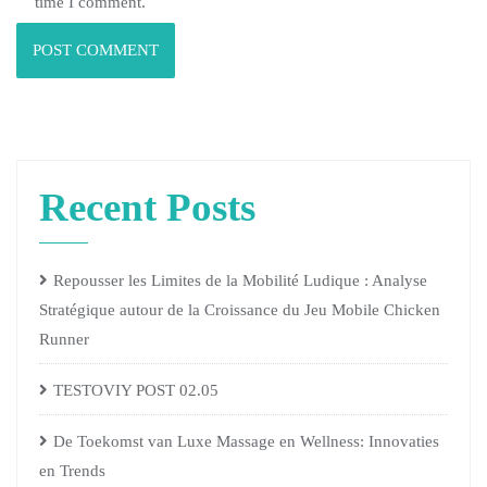
time I comment.
Recent Posts
Repousser les Limites de la Mobilité Ludique : Analyse
Stratégique autour de la Croissance du Jeu Mobile Chicken
Runner
TESTOVIY POST 02.05
De Toekomst van Luxe Massage en Wellness: Innovaties
en Trends