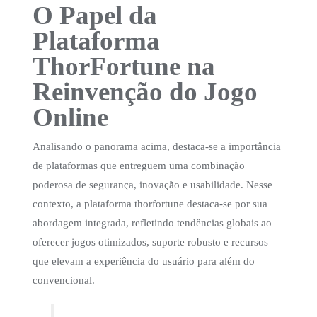
O Papel da
Plataforma
ThorFortune na
Reinvenção do Jogo
Online
Analisando o panorama acima, destaca-se a importância
de plataformas que entreguem uma combinação
poderosa de segurança, inovação e usabilidade. Nesse
contexto, a plataforma thorfortune destaca-se por sua
abordagem integrada, refletindo tendências globais ao
oferecer jogos otimizados, suporte robusto e recursos
que elevam a experiência do usuário para além do
convencional.