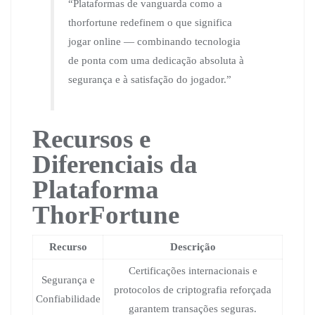
“Plataformas de vanguarda como a
thorfortune redefinem o que significa
jogar online — combinando tecnologia
de ponta com uma dedicação absoluta à
segurança e à satisfação do jogador.”
Recursos e
Diferenciais da
Plataforma
ThorFortune
Recurso
Descrição
Certificações internacionais e
Segurança e
protocolos de criptografia reforçada
Confiabilidade
garantem transações seguras.