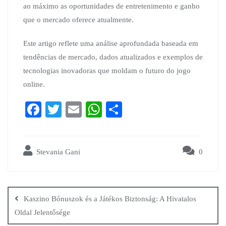
ao máximo as oportunidades de entretenimento e ganho
que o mercado oferece atualmente.
Este artigo reflete uma análise aprofundada baseada em
tendências de mercado, dados atualizados e exemplos de
tecnologias inovadoras que moldam o futuro do jogo
online.
Fa
T
E
W
S
ce
wi
m
ha
ha
bo
tte
ail
ts
re
Stevania Gani
0
ok
r
A
pp
Kaszino Bónuszok és a Játékos Biztonság: A Hivatalos
Oldal Jelentősége