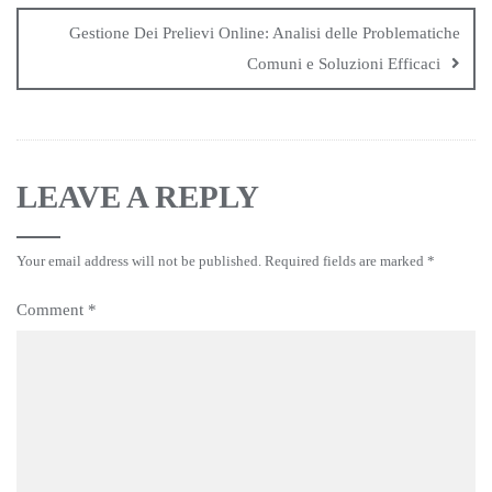
Gestione Dei Prelievi Online: Analisi delle Problematiche
Comuni e Soluzioni Efficaci
LEAVE A REPLY
Your email address will not be published.
Required fields are marked
*
Comment
*