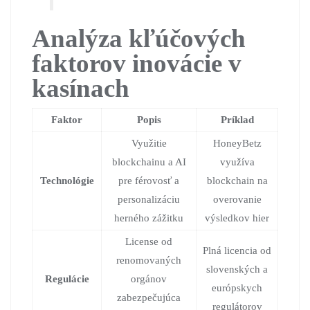
Analýza kľúčových
faktorov inovácie v
kasínach
Faktor
Popis
Príklad
Využitie
HoneyBetz
blockchainu a AI
využíva
Technológie
pre férovosť a
blockchain na
personalizáciu
overovanie
herného zážitku
výsledkov hier
License od
Plná licencia od
renomovaných
slovenských a
Regulácie
orgánov
európskych
zabezpečujúca
regulátorov