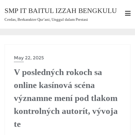
SMP IT BAITUL IZZAH BENGKULU
Cerdas, Berkarakter Qur’ani, Unggul dalam Prestasi
May 22, 2025
V posledných rokoch sa
online kasínová scéna
významne mení pod tlakom
kontrolných autorít, vývoja
te