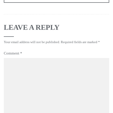
LEAVE A REPLY
Your email address will not be published.
Required fields are marked
*
Comment
*