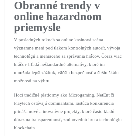
Obranné trendy v
online hazardnom
priemysle
V posledných rokoch sa online kasínová scéna
významne mení pod tlakom kontrolných autorít, vývoja
technológií a meniaceho sa správania hráčov. Čoraz viac
hráčov hľadá neštandardné alternatívy, ktoré im
umožnia lepší zážitok, väčšiu bezpečnosť a širšiu škálu
možností na výhru.
Hoci tradičné platformy ako Microgaming, NetEnt či
Playtech ostávajú dominantami, rastúca konkurencia
prináša nové a inovatívne projekty, ktoré často kladú
dôraz na transparentnosť, zodpovednú hru a technológiu
blockchain.