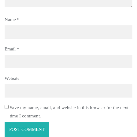
Name
*
Email
*
Website
Save my name, email, and website in this browser for the next
time I comment.