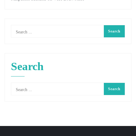
Search