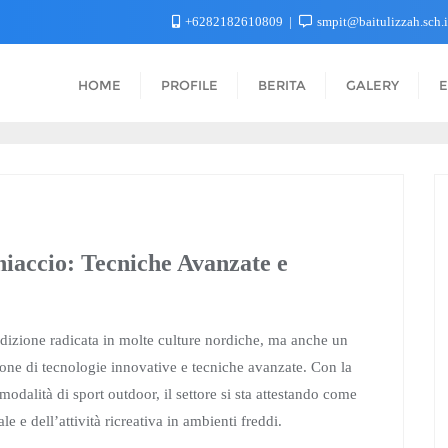
+6282182610809
smpit@baitulizzah.sch.
HOME
PROFILE
BERITA
GALERY
E
Ghiaccio: Tecniche Avanzate e
adizione radicata in molte culture nordiche, ma anche un
ione di tecnologie innovative e tecniche avanzate. Con la
 modalità di sport outdoor, il settore si sta attestando come
le e dell’attività ricreativa in ambienti freddi.