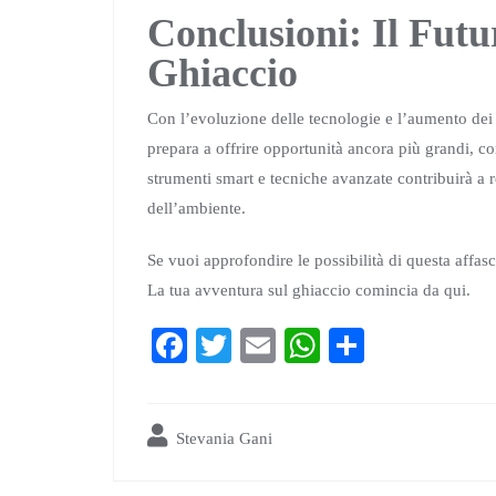
Conclusioni: Il Futu
Ghiaccio
Con l’evoluzione delle tecnologie e l’aumento dei tr
prepara a offrire opportunità ancora più grandi, 
strumenti smart e tecniche avanzate contribuirà a re
dell’ambiente.
Se vuoi approfondire le possibilità di questa affas
La tua avventura sul ghiaccio comincia da qui.
Fa
T
E
W
S
ce
wi
m
ha
ha
bo
tte
ail
ts
re
Stevania Gani
ok
r
A
pp