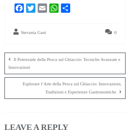
Fa
T
E
W
S
ce
wi
m
ha
ha
bo
tte
ail
ts
re
Stevania Gani
0
ok
r
A
pp
Il Potenziale della Pesca sul Ghiaccio: Tecniche Avanzate e
Innovazioni
Esplorare l’Arte della Pesca sul Ghiaccio: Innovazioni,
Tradizioni e Esperienze Gastronomiche
LEAVE A REPLY