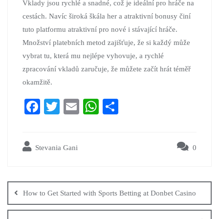
Vklady jsou rychlé a snadné, což je ideální pro hráče na
cestách. Navíc široká škála her a atraktivní bonusy činí
tuto platformu atraktivní pro nové i stávající hráče.
Množství platebních metod zajišťuje, že si každý může
vybrat tu, která mu nejlépe vyhovuje, a rychlé
zpracování vkladů zaručuje, že můžete začít hrát téměř
okamžitě.
Fa
T
E
W
S
ce
wi
m
ha
ha
bo
tte
ail
ts
re
Stevania Gani
0
ok
r
A
pp
How to Get Started with Sports Betting at Donbet Casino