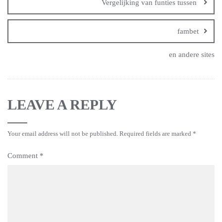
Vergelijking van funties tussen
fambet
en andere sites
LEAVE A REPLY
Your email address will not be published.
Required fields are marked
*
Comment
*