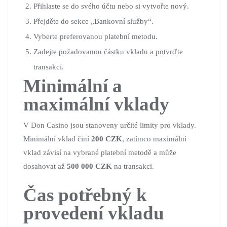
Přihlaste se do svého účtu nebo si vytvořte nový.
Přejděte do sekce „Bankovní služby“.
Vyberte preferovanou platební metodu.
Zadejte požadovanou částku vkladu a potvrďte
transakci.
Minimální a
maximální vklady
V Don Casino jsou stanoveny určité limity pro vklady.
Minimální vklad činí
200 CZK
, zatímco maximální
vklad závisí na vybrané platební metodě a může
dosahovat až
500 000 CZK
na transakci.
Čas potřebný k
provedení vkladu