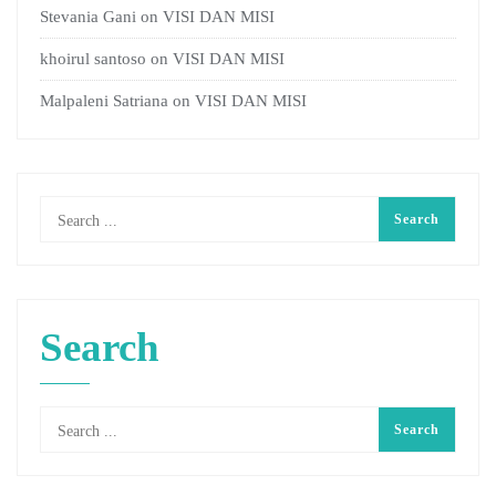
Stevania Gani
on
VISI DAN MISI
khoirul santoso
on
VISI DAN MISI
Malpaleni Satriana
on
VISI DAN MISI
Search