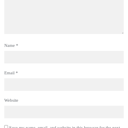
Name
*
Email
*
Website
Save my name, email, and website in this browser for the next