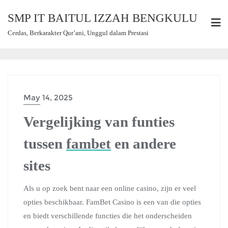
SMP IT BAITUL IZZAH BENGKULU
Cerdas, Berkarakter Qur’ani, Unggul dalam Prestasi
May 14, 2025
Vergelijking van funties
tussen
fambet
en andere
sites
Als u op zoek bent naar een online casino, zijn er veel
opties beschikbaar. FamBet Casino is een van die opties
en biedt verschillende functies die het onderscheiden