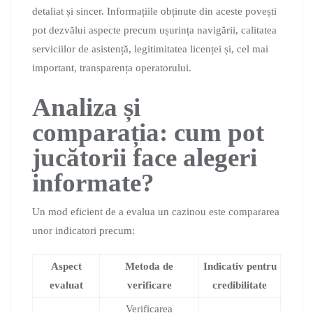
detaliat și sincer. Informațiile obținute din aceste povești
pot dezvălui aspecte precum ușurința navigării, calitatea
serviciilor de asistență, legitimitatea licenței și, cel mai
important, transparența operatorului.
Analiza și
comparația: cum pot
jucătorii face alegeri
informate?
Un mod eficient de a evalua un cazinou este compararea
unor indicatori precum:
Aspect
Metoda de
Indicativ pentru
evaluat
verificare
credibilitate
Verificarea