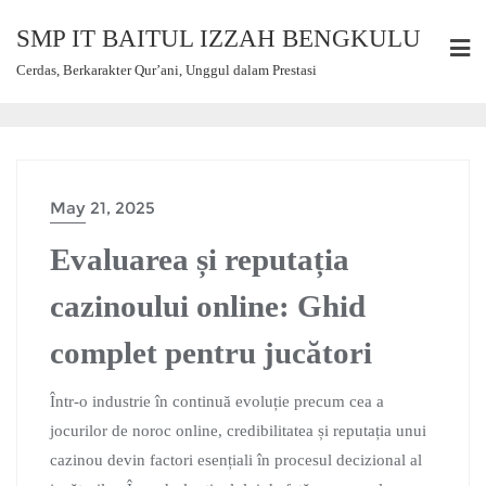
SMP IT BAITUL IZZAH BENGKULU
Cerdas, Berkarakter Qur’ani, Unggul dalam Prestasi
May 21, 2025
Evaluarea și reputația
cazinoului online: Ghid
complet pentru jucători
Într-o industrie în continuă evoluție precum cea a
jocurilor de noroc online, credibilitatea și reputația unui
cazinou devin factori esențiali în procesul decizional al