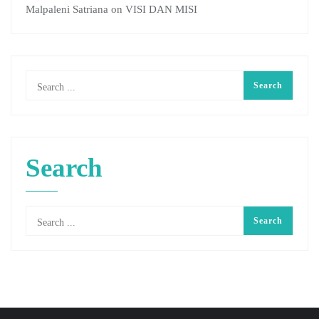
Malpaleni Satriana
on
VISI DAN MISI
Search