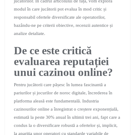
jucătorilor. În cadrul articolului de față, vom explora
modul în care jucătorii pot evalua în mod critic și
responsabil ofertele diversificate ale operatorilor,
bazându-ne pe criterii obiective, recenzii autentice și
analize detaliate.
De ce este critică
evaluarea reputației
unui cazinou online?
Pentru jucătorii care pășesc în lumea fascinantă a
pariurilor și jocurilor de noroc digitale, încrederea în
platforma aleasă este fundamentală. Industria
cazinourilor online a înregistrat o creștere exponențială,
estimată la peste
30% anual
în ultimii trei ani, fapt care a
condus la o diversificare robustă a ofertelor și, implicit,
la apariția unor operatori cu standarde variabile de