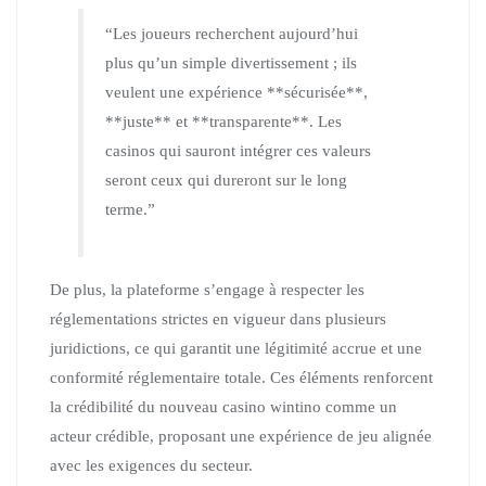
“Les joueurs recherchent aujourd’hui
plus qu’un simple divertissement ; ils
veulent une expérience **sécurisée**,
**juste** et **transparente**. Les
casinos qui sauront intégrer ces valeurs
seront ceux qui dureront sur le long
terme.”
De plus, la plateforme s’engage à respecter les
réglementations strictes en vigueur dans plusieurs
juridictions, ce qui garantit une légitimité accrue et une
conformité réglementaire totale. Ces éléments renforcent
la crédibilité du nouveau casino wintino comme un
acteur crédible, proposant une expérience de jeu alignée
avec les exigences du secteur.