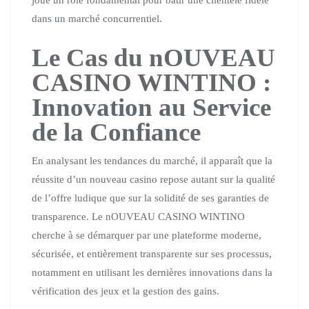
dans un marché concurrentiel.
Le Cas du
nOUVEAU
CASINO WINTINO
:
Innovation au Service
de la Confiance
En analysant les tendances du marché, il apparaît que la
réussite d’un nouveau casino repose autant sur la qualité
de l’offre ludique que sur la solidité de ses garanties de
transparence. Le nOUVEAU CASINO WINTINO
cherche à se démarquer par une plateforme moderne,
sécurisée, et entièrement transparente sur ses processus,
notamment en utilisant les dernières innovations dans la
vérification des jeux et la gestion des gains.