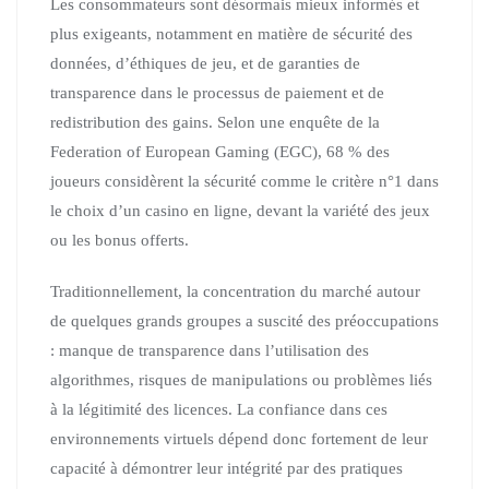
Les consommateurs sont désormais mieux informés et
plus exigeants, notamment en matière de sécurité des
données, d’éthiques de jeu, et de garanties de
transparence dans le processus de paiement et de
redistribution des gains. Selon une enquête de la
Federation of European Gaming (EGC), 68 % des
joueurs considèrent la sécurité comme le critère n°1 dans
le choix d’un casino en ligne, devant la variété des jeux
ou les bonus offerts.
Traditionnellement, la concentration du marché autour
de quelques grands groupes a suscité des préoccupations
: manque de transparence dans l’utilisation des
algorithmes, risques de manipulations ou problèmes liés
à la légitimité des licences. La confiance dans ces
environnements virtuels dépend donc fortement de leur
capacité à démontrer leur intégrité par des pratiques