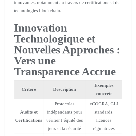
innovantes, notamment au travers de certifications et de
technologies blockchain.
Innovation
Technologique et
Nouvelles Approches :
Vers une
Transparence Accrue
Exemples
Critère
Description
concrets
Protocoles
eCOGRA, GLI
Audits et
indépendants pour
standards,
Certifications
vérifier l’équité des
licences
jeux et la sécurité
régulatrices