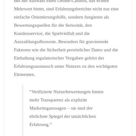
Bei der Auswahl eines Online-Casinos, das echten
Mehrwert bietet, sind Erfahrungsberichte nicht nur eine
einfache Orientierungshilfe, sondern fungieren als
Bewertungsquellen für die Seriosität, den
Kundenservice, die Spielvielfalt und die
Auszahlungsdhonoste. Besonders für gravierende
Faktoren wie die Sicherheit persönlicher Daten und die
Einhaltung regulatorischer Vorgaben gehört der
Erfahrungsaustausch unter Nutzern zu den wichtigsten
Elementen.
“Verifizierte Nutzerbewertungen bieten
mehr Transparenz als explizite
Marketingaussagen – sie sind der
ehrlichste Spiegel der tatsächlichen
Erfahrung.”