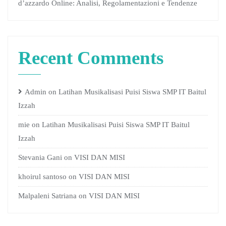
d’azzardo Online: Analisi, Regolamentazioni e Tendenze
Recent Comments
Admin
on
Latihan Musikalisasi Puisi Siswa SMP IT Baitul
Izzah
mie
on
Latihan Musikalisasi Puisi Siswa SMP IT Baitul
Izzah
Stevania Gani
on
VISI DAN MISI
khoirul santoso
on
VISI DAN MISI
Malpaleni Satriana
on
VISI DAN MISI