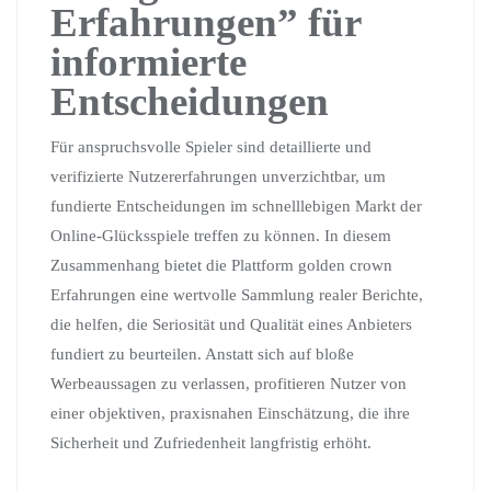
Erfahrungen” für
informierte
Entscheidungen
Für anspruchsvolle Spieler sind detaillierte und
verifizierte Nutzererfahrungen unverzichtbar, um
fundierte Entscheidungen im schnelllebigen Markt der
Online-Glücksspiele treffen zu können. In diesem
Zusammenhang bietet die Plattform golden crown
Erfahrungen eine wertvolle Sammlung realer Berichte,
die helfen, die Seriosität und Qualität eines Anbieters
fundiert zu beurteilen. Anstatt sich auf bloße
Werbeaussagen zu verlassen, profitieren Nutzer von
einer objektiven, praxisnahen Einschätzung, die ihre
Sicherheit und Zufriedenheit langfristig erhöht.