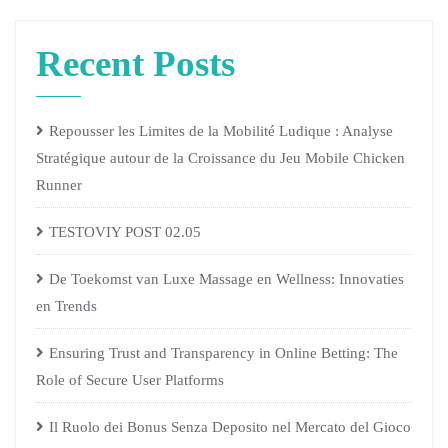
Recent Posts
Repousser les Limites de la Mobilité Ludique : Analyse
Stratégique autour de la Croissance du Jeu Mobile Chicken
Runner
TESTOVIY POST 02.05
De Toekomst van Luxe Massage en Wellness: Innovaties
en Trends
Ensuring Trust and Transparency in Online Betting: The
Role of Secure User Platforms
Il Ruolo dei Bonus Senza Deposito nel Mercato del Gioco