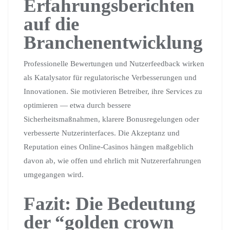
Erfahrungsberichten
auf die
Branchenentwicklung
Professionelle Bewertungen und Nutzerfeedback wirken
als Katalysator für regulatorische Verbesserungen und
Innovationen. Sie motivieren Betreiber, ihre Services zu
optimieren — etwa durch bessere
Sicherheitsmaßnahmen, klarere Bonusregelungen oder
verbesserte Nutzerinterfaces. Die Akzeptanz und
Reputation eines Online-Casinos hängen maßgeblich
davon ab, wie offen und ehrlich mit Nutzererfahrungen
umgegangen wird.
Fazit: Die Bedeutung
der “golden crown