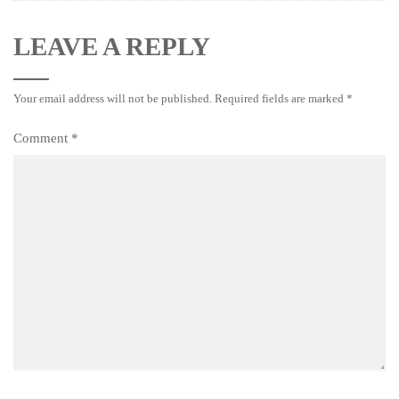
LEAVE A REPLY
Your email address will not be published.
Required fields are marked
*
Comment
*