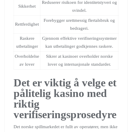
Reduserer risikoen for identitetstyveri og
Sikkerhet
svindel.
Forebygger urettmessig flertalsbruk og
Rettferdighet
bedrageri.
Raskere
Gjennom effektive verifiseringssystemer
utbetalinger
kan utbetalinger godkjennes raskere.
Overholdelse
Sikrer at kasinoer overholder norske
av lover
lover og internasjonale standarder.
Det er viktig å velge et
pålitelig kasino med
riktig
verifiseringsprosedyre
Det norske spillmarkedet er fullt av operatører, men ikke