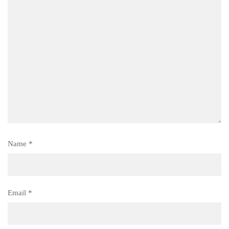
Name
*
Email
*