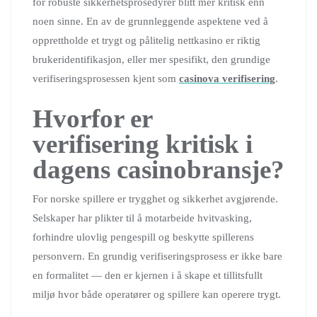
for robuste sikkerhetsprosedyrer blitt mer kritisk enn
noen sinne. En av de grunnleggende aspektene ved å
opprettholde et trygt og pålitelig nettkasino er riktig
brukeridentifikasjon, eller mer spesifikt, den grundige
verifiseringsprosessen kjent som
casinova verifisering
.
Hvorfor er
verifisering kritisk i
dagens casinobransje?
For norske spillere er trygghet og sikkerhet avgjørende.
Selskaper har plikter til å motarbeide hvitvasking,
forhindre ulovlig pengespill og beskytte spillerens
personvern. En grundig verifiseringsprosess er ikke bare
en formalitet — den er kjernen i å skape et tillitsfullt
miljø hvor både operatører og spillere kan operere trygt.