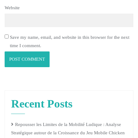
Website
Save my name, email, and website in this browser for the next
time I comment.
Recent Posts
Repousser les Limites de la Mobilité Ludique : Analyse
Stratégique autour de la Croissance du Jeu Mobile Chicken