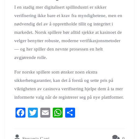
I en stadig mer digitalisert spillindustri er sikker
verifisering ikke bare et krav fra myndighetene, men en
nødvendig del av å opprettholde tillit og integritet i
markedet. Norsk spillere bør alltid sjekke at kasinoet de
velger benytter robuste, moderne verifikasjonsmetoder
— og her spiller den nevnte prosessen en helt
avgjørende rolle.
For norske spillere som ønsker noen ekstra
sikkerhetsgarantier, kan det å forstå og sette pris på
viktigheten av casinova verifisering hjelpe dem å ta mer
informerte valg når de registrerer seg på nye plattformer.
Fa
T
E
W
S
ce
wi
m
ha
ha
bo
tte
ail
ts
re
Stevania Gani
0