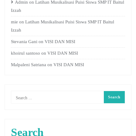
Admin
on
Latihan Musikalisasi Puisi Siswa SMP IT Baitul
Izzah
mie
on
Latihan Musikalisasi Puisi Siswa SMP IT Baitul
Izzah
Stevania Gani
on
VISI DAN MISI
khoirul santoso
on
VISI DAN MISI
Malpaleni Satriana
on
VISI DAN MISI
Search