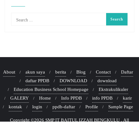
About
akun saya
berita
Blog
Contact
Daftar
daftar PPDB
DOWNLOAD
download
Education Business School Homepage
Ekstrakulikuler
GALERY
Home
Info PPDB
info PPDB
karir
kontak
login
ppdb-daftar
Profile
Sample Page
Copyright ©2026 SMP IT BAITUL IZZAH BENGKULU . All
rights reserved.
Powered by
WordPress
&
Designed by
Bizberg Themes