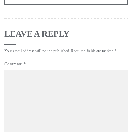
LEAVE A REPLY
Your email address will not be published.
Required fields are marked
*
Comment
*