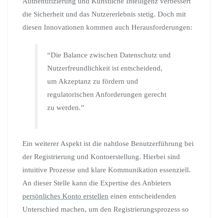
Authentifizierung und Künstliche Intelligenz verbessert
die Sicherheit und das Nutzererlebnis stetig. Doch mit
diesen Innovationen kommen auch Herausforderungen:
“Die Balance zwischen Datenschutz und
Nutzerfreundlichkeit ist entscheidend,
um Akzeptanz zu fördern und
regulatorischen Anforderungen gerecht
zu werden.”
Ein weiterer Aspekt ist die nahtlose Benutzerführung bei
der Registrierung und Kontoerstellung. Hierbei sind
intuitive Prozesse und klare Kommunikation essenziell.
An dieser Stelle kann die Expertise des Anbieters
persönliches Konto erstellen
einen entscheidenden
Unterschied machen, um den Registrierungsprozess so