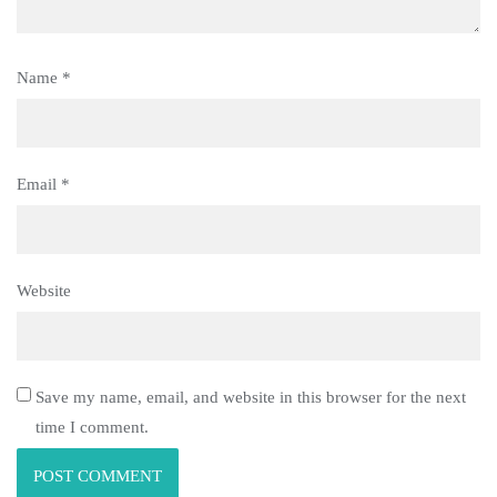
Name
*
Email
*
Website
Save my name, email, and website in this browser for the next
time I comment.