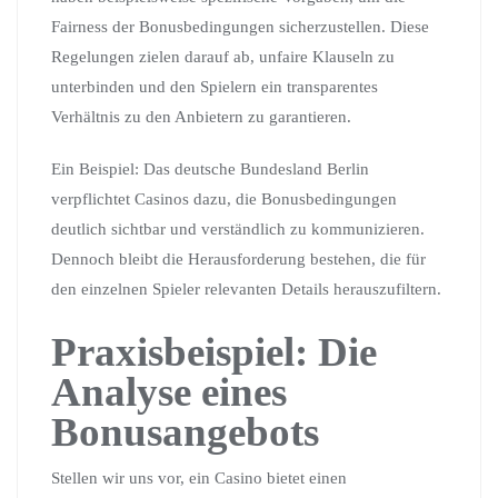
Fairness der Bonusbedingungen sicherzustellen. Diese
Regelungen zielen darauf ab, unfaire Klauseln zu
unterbinden und den Spielern ein transparentes
Verhältnis zu den Anbietern zu garantieren.
Ein Beispiel: Das deutsche Bundesland Berlin
verpflichtet Casinos dazu, die Bonusbedingungen
deutlich sichtbar und verständlich zu kommunizieren.
Dennoch bleibt die Herausforderung bestehen, die für
den einzelnen Spieler relevanten Details herauszufiltern.
Praxisbeispiel: Die
Analyse eines
Bonusangebots
Stellen wir uns vor, ein Casino bietet einen