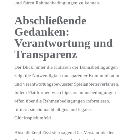
und fairen Rahmenbedingungen zu kennen.
Abschließende
Gedanken:
Verantwortung und
Transparenz
Der Blick hinter die Kulissen der Bonusbedingungen
zeigt die Notwendigkeit transparenter Kommunikation
und verantwortungsbewusster Spielanbieterverfahren.
Indem Plattformen wie chipstars bonusbedingungen
offen über die Rahmenbedingungen informieren,
fördern sie ein nachhaltiges und legales
Glücksspielumfeld.
Abschließend lässt sich sagen: Das Verständnis der