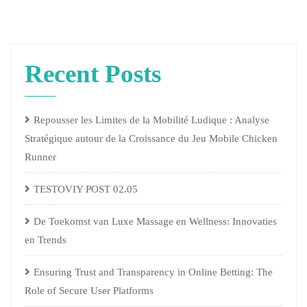
Recent Posts
Repousser les Limites de la Mobilité Ludique : Analyse
Stratégique autour de la Croissance du Jeu Mobile Chicken
Runner
TESTOVIY POST 02.05
De Toekomst van Luxe Massage en Wellness: Innovaties
en Trends
Ensuring Trust and Transparency in Online Betting: The
Role of Secure User Platforms