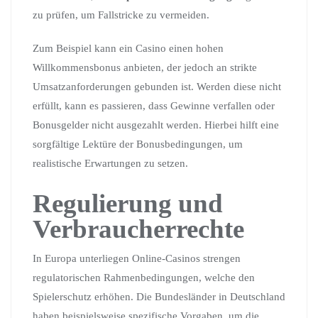
zu prüfen, um Fallstricke zu vermeiden.
Zum Beispiel kann ein Casino einen hohen
Willkommensbonus anbieten, der jedoch an strikte
Umsatzanforderungen gebunden ist. Werden diese nicht
erfüllt, kann es passieren, dass Gewinne verfallen oder
Bonusgelder nicht ausgezahlt werden. Hierbei hilft eine
sorgfältige Lektüre der Bonusbedingungen, um
realistische Erwartungen zu setzen.
Regulierung und
Verbraucherrechte
In Europa unterliegen Online-Casinos strengen
regulatorischen Rahmenbedingungen, welche den
Spielerschutz erhöhen. Die Bundesländer in Deutschland
haben beispielsweise spezifische Vorgaben, um die