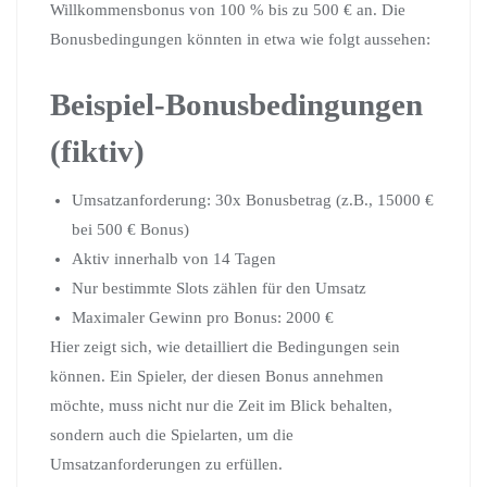
Willkommensbonus von 100 % bis zu 500 € an. Die
Bonusbedingungen könnten in etwa wie folgt aussehen:
Beispiel-Bonusbedingungen
(fiktiv)
Umsatzanforderung: 30x Bonusbetrag (z.B., 15000 €
bei 500 € Bonus)
Aktiv innerhalb von 14 Tagen
Nur bestimmte Slots zählen für den Umsatz
Maximaler Gewinn pro Bonus: 2000 €
Hier zeigt sich, wie detailliert die Bedingungen sein
können. Ein Spieler, der diesen Bonus annehmen
möchte, muss nicht nur die Zeit im Blick behalten,
sondern auch die Spielarten, um die
Umsatzanforderungen zu erfüllen.